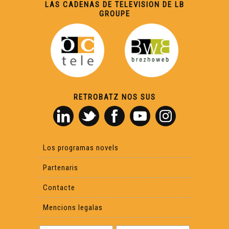
LAS CADENAS DE TELEVISION DE LB
GROUPE
RETROBATZ NOS SUS
Los programas novels
Partenaris
Contacte
Mencions legalas