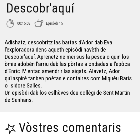
Descobr'aquí
Best Of Descobr'aquí
00:15:08
Episòdi 15
Lo Zoo d'Asson - Descobr'aquí
Adishatz, descobritz las bartas d’Ador dab Eva
l’exploradora dens aqueth episòdi navèth de
Lo Conservatòri deus Legumes Ancians de Biarn -
Descobr’aquí. Aprenetz ne mei sus la pesca o quin los
Descobr'aquí
òmis adobèn l’arriu dab las pòrtas a ondadas a l’epòca
d’Enric IV entad amendrir las aigats. Alavetz, Ador
qu’inspirè tanben poètas e contaires com Miquèu Baris
L'Aquarium de Limòtges - Descobr'Aquí
o Isidore Salles.
Un episòdi dab los eslhèves deu collègi de Sent Martin
de Senhans.
Lo Vilatge de Montròl-Senard - Descobr'aquí
Lo Florida d'Agen - Descobr'aquí
Vòstres comentaris
Lo Pont Canal d'Agen - Descobr'aquí