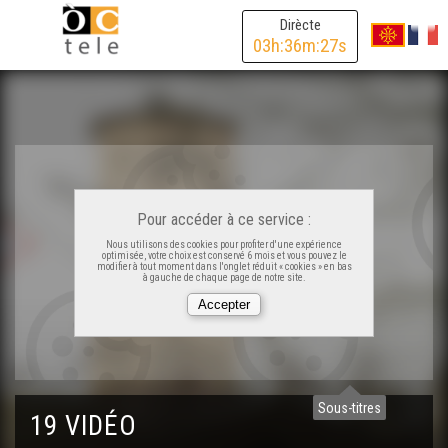
Dirècte
03
h:
36
m:
27
s
Pour accéder à ce service :
Nous utilisons des cookies pour profiter d'une expérience
optimisée, votre choix est conservé 6 mois et vous pouvez le
modifier à tout moment dans l'onglet réduit « cookies » en bas
à gauche de chaque page de notre site.
Vilanuèva d'Òut - Vilas Occitanas
Najac - Vilas Occitanas
Sous-titres
19 VIDÉO
Lombez e Samatan - Vilas Occitanas