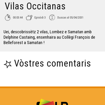
Vilas Occitanas
Sumena - Vilas Occitanas
00:03:44
Episòdi 3
Duscas al 05/04/2031
Tolosa - Vilas Occitanas
Uei, descobrissètz 2 vilas, Lombez e Samatan amb
Delphine Castaing, ensenhaira au Collègi François de
Belleforest a Samatan !
Sent-Líser - Vilas Occitanas
Vòstres comentaris
Mas d’Asilh - Vilas Occitanas
Banhères de Luishon - Vilas Occitanas
Narbona - Vilas Occitanas