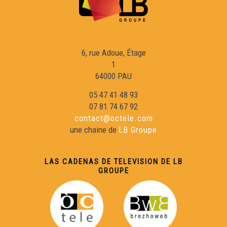
Carcassona - Vilas occitanas
Tarba - Vilas Occitanas
6, rue Adoue, Étage
1
Sent Bertran de Comenge - Vilas Occitanas
64000 PAU
05 47 41 48 93
07 81 74 67 92
contact@octele.com
une chaine de
LB Groupe
LAS CADENAS DE TELEVISION DE LB
GROUPE