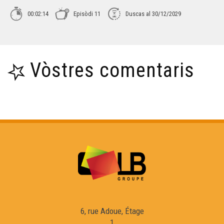
00:02:14
Episòdi 11
Duscas al 30/12/2029
La Halha - Lo Clacamion
Woofing - Lo Clacamion
Vòstres comentaris
Lo Torista - Lo Clacamion
L'Aniversari - Lo Clacamion
6, rue Adoue, Étage
1