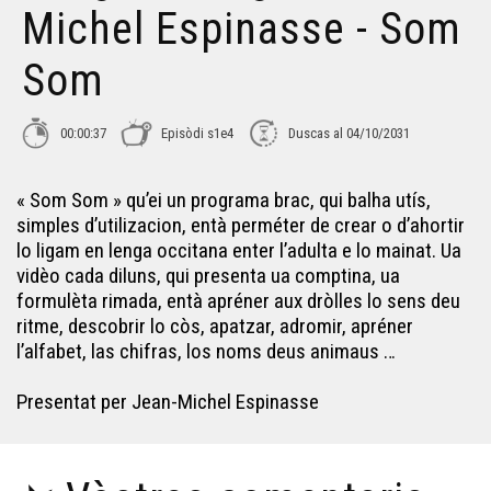
Jòc de dits - Jean-Michel Espinasse - Som Som
Michel Espinasse - Som
Som
La calha - Jacqueline Bonneau - Som Som
00:00:37
Episòdi s1e4
Duscas al 04/10/2031
Jòc de dits : Per aquera carretera - Delphine Castaing -
Som Som
« Som Som » qu’ei un programa brac, qui balha utís,
Pan borit - Delphine Castaing - Som Som
simples d’utilizacion, entà perméter de crear o d’ahortir
lo ligam en lenga occitana enter l’adulta e lo mainat. Ua
vidèo cada diluns, qui presenta ua comptina, ua
Cocuth - Jacqueline Bonneau - Som Som
formulèta rimada, entà apréner aux dròlles lo sens deu
ritme, descobrir lo còs, apatzar, adromir, apréner
l’alfabet, las chifras, los noms deus animaus …
Jòc de dits - Delphine Castaing - Som Som
Presentat per Jean-Michel Espinasse
Jan que rid, Jan que plora - Jacqueline Bonneau - Som
Som