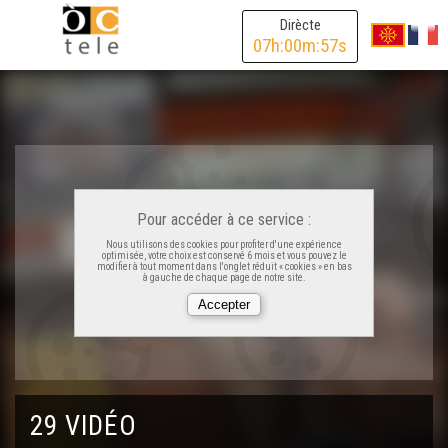
T'ÒC T'ÒC - La marbreria
Dirècte
07
h:
00
m:
57
s
T'ÒC T'ÒC - La marbreria (VOSTFR)
T'ÒC T'ÒC - La basa aeriana
T'ÒC T'ÒC - La basa aeriana (VOSTFR)
Pour accéder à ce service :
Nous utilisons des cookies pour profiter d'une expérience
optimisée, votre choix est conservé 6 mois et vous pouvez le
modifier à tout moment dans l'onglet réduit « cookies » en bas
à gauche de chaque page de notre site.
T'ÒC T'ÒC - Lo centre de reciclatge (VOSTFR)
T'ÒC T'ÒC - Lo supermarcat (VOSTFR)
T'ÒC T'ÒC - Lo supèrmarcat
29 VIDÉO