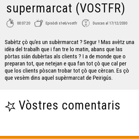
supermarcat (VOSTFR)
T’Òc T’Òc - Lou Cocal (VOSTFR)
00:07:20
Episòdi s1e6/vostfr
Duscas al 17/12/2030
T’Òc T’Òc - Adishatz
Sabètz çò qu’es un subèrmarcat ? Segur ! Mas avètz una
idèa del trabalh que i fan tre lo matin, abans que las
T'ÒC T'ÒC - Adishatz (VOSTFR)
pòrtas sián dubèrtas als clients ? I a de monde que o
preparan tot, que netejan e qua fan tot çò que cal per
que los clients pòscan trobar tot çò que cèrcan. Es çò
T'ÒC T'ÒC - La cotelariá de Nontronh (VOSTFR)
que vesèm dins aquel supèrmarcat de Peirigús.
T'ÒC T'ÒC - La cotelariá de Nontronh
Vòstres comentaris
T'ÒC T'ÒC - Lo tractament de l'aiga
T'ÒC T'ÒC - Lo tractament de l'aiga (VOSTFR)