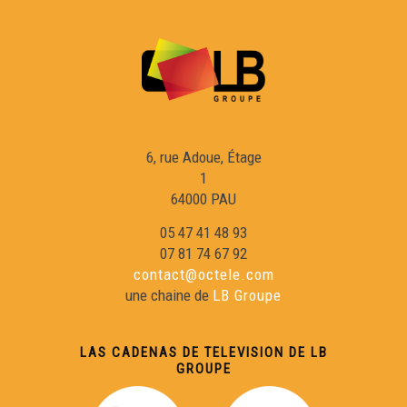
T'ÒC T'ÒC - La mustra d'òbras contemporanèas
(VOSTFR)
T'ÒC T'ÒC - La mustra d'òbras contemporanèas
6, rue Adoue, Étage
T'ÒC T'ÒC - Banhs de secors (VOSTFR)
1
64000 PAU
T'ÒC T'ÒC - Banhs de secors
05 47 41 48 93
07 81 74 67 92
contact@octele.com
T'ÒC T'ÒC - Lo Best Of de la sason 1
une chaine de
LB Groupe
LAS CADENAS DE TELEVISION DE LB
GROUPE