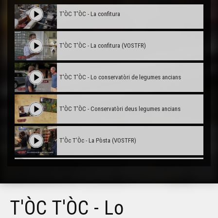
T'ÒC T'ÒC - La confitura
T'ÒC T'ÒC - La confitura (VOSTFR)
T'ÒC T'ÒC - Lo conservatòri de legumes ancians
T'ÒC T'ÒC - Conservatòri deus legumes ancians
T’Òc T’Òc - La Pòsta (VOSTFR)
T’Òc T’Òc - La Pòsta
T'ÒC T'ÒC - Lo
T’Òc T’Òc - Lou Cocal