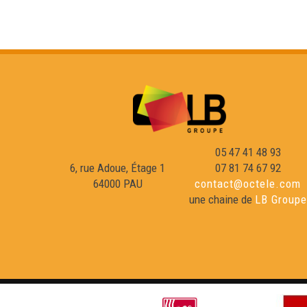
05 47 41 48 93
6, rue Adoue, Étage 1
07 81 74 67 92
64000 PAU
contact@octele.com
une chaine de
LB Groupe