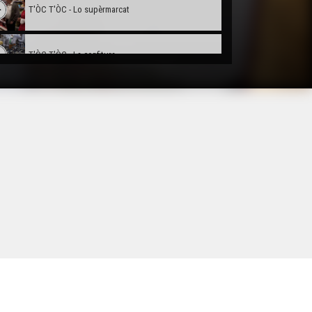
T'ÒC T'ÒC - Lo supèrmarcat
T'ÒC T'ÒC - La confitura
T'ÒC T'ÒC - La confitura (VOSTFR)
T'ÒC T'ÒC - Lo conservatòri de legumes ancians
T'ÒC T'ÒC - Conservatòri deus legumes ancians
T’Òc T’Òc - La Pòsta (VOSTFR)
T’Òc T’Òc - La Pòsta