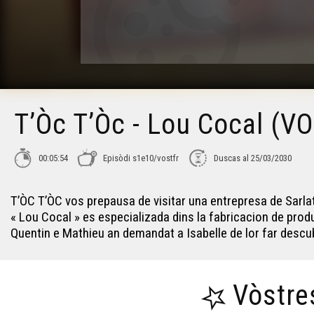
T’Òc T’Òc - Lou Cocal (V
00:05:54
Episòdi s1e10/vostfr
Duscas al 25/03/2030
T’ÒC T’ÒC vos prepausa de visitar una entrepresa de Sarla
« Lou Cocal » es especializada dins la fabricacion de pro
Quentin e Mathieu an demandat a Isabelle de lor far descu
Vòstre