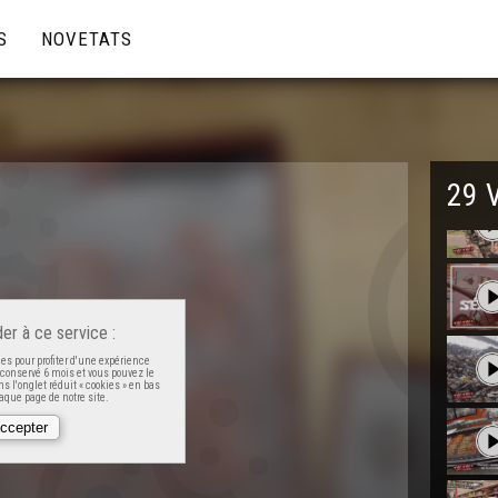
S
NOVETATS
29 
er à ce service :
es pour profiter d'une expérience
t conservé 6 mois et vous pouvez le
s l'onglet réduit « cookies » en bas
que page de notre site.