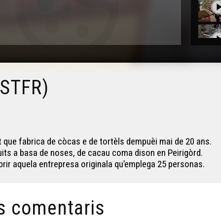
OSTFR)
t que fabrica de còcas e de tortèls dempuèi mai de 20 ans.
duits a basa de noses, de cacau coma dison en Peirigòrd.
brir aquela entrepresa originala qu’emplega 25 personas.
s comentaris