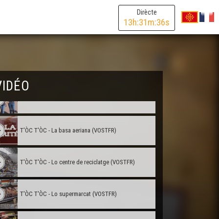
T'ÒC T'ÒC - La fabrica de cauçaduras
Dirècte
13
h:
31
m:
36
s
T'ÒC T'ÒC - La marbreria
T'ÒC T'ÒC - La marbreria (VOSTFR)
VIDÉO
T'ÒC T'ÒC - La basa aeriana
T'ÒC T'ÒC - La basa aeriana (VOSTFR)
T'ÒC T'ÒC - Lo centre de reciclatge (VOSTFR)
T'ÒC T'ÒC - Lo supermarcat (VOSTFR)