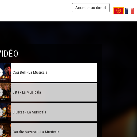
Acceder au direct
Lo Silenci de la Flor - La Musicala
Passa Camin - La Musicala
VIDÉO
IGOR - La Musicala
Cau Bell - La Musicala
Esta - La Musicala
Bluetas - La Musicala
Coralie Nazabal - La Musicala