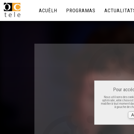
ACUÈLH
PROGRAMAS
ACTUALITAT
Pour accéd
Nous utilisons des cooki
optimisée, votre choix es
modifier à tout moment dan
à gauche de cha