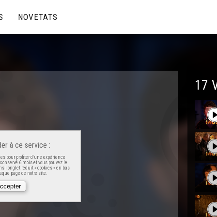
S
NOVETATS
17 
er à ce service :
es pour profiter d'une expérience
t conservé 6 mois et vous pouvez le
s l'onglet réduit « cookies » en bas
que page de notre site.