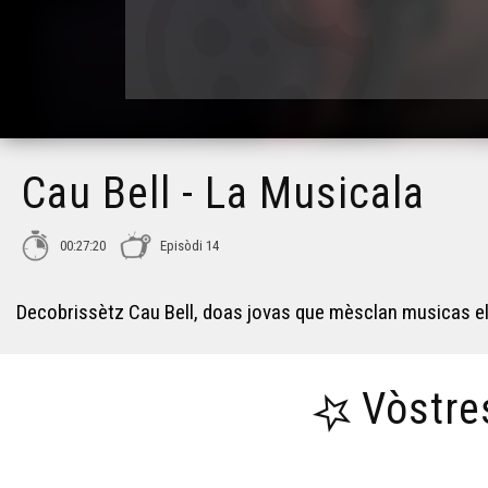
Cau Bell - La Musicala
00:27:20
Episòdi 14
Decobrissètz Cau Bell, doas jovas que mèsclan musicas ele
Vòstre