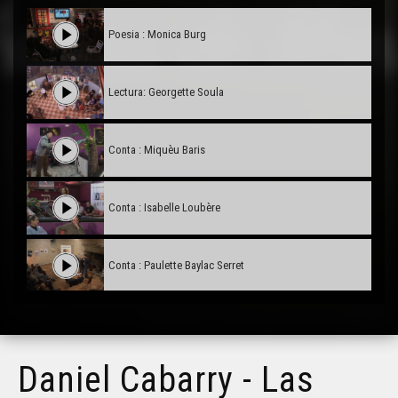
Poesia : Monica Burg
Lectura: Georgette Soula
Conta : Miquèu Baris
Conta : Isabelle Loubère
Conta : Paulette Baylac Serret
Gric de Prat : Lo darrièr jorn deu girondin
Daniel Cabarry - Las
Lectura: Solange Lorraine