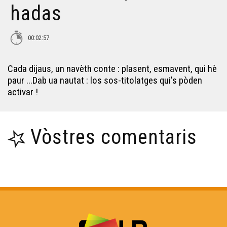
hadas
Jean-Jacques Dutaut-Boué : Gasconada
00:02:57
Conta : J.M. Espinasse
Cada dijaus, un navèth conte : plasent, esmavent, qui hè
paur ...Dab ua nautat : los sos-titolatges qui's pòden
Jan Dau Melhau declama un poema de Marcela
activar !
Delpastre
Miquèu Baris - Gargantua
Vòstres comentaris
Marcel Abbadie - Lo Sordat
Marcel Abbadie - Las Flors
Daniel Cabarry - Luiz