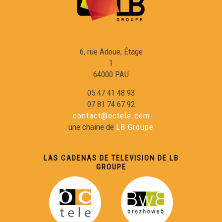
Daniel Cabarry - Arblasa
6, rue Adoue, Étage
Daniel Cabarry - La sau hreda
1
64000 PAU
Daniel Cabarry - Las vacas
05 47 41 48 93
07 81 74 67 92
contact@octele.com
David Grosclaude - Lo pelegrin de pèira
une chaine de
LB Groupe
David Bordes - Los bueus
LAS CADENAS DE TELEVISION DE LB
GROUPE