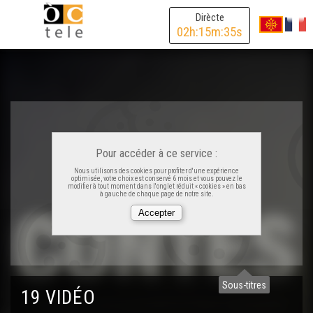
Dirècte
02
h:
15
m:
35
s
Pour accéder à ce service :
Nous utilisons des cookies pour profiter d'une expérience
optimisée, votre choix est conservé 6 mois et vous pouvez le
modifier à tout moment dans l'onglet réduit « cookies » en bas
à gauche de chaque page de notre site.
Sous-titres
19 VIDÉO