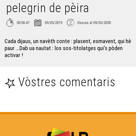
pelegrin de pèira
00:06:47
09/05/2019
Duscas al 09/05/2030
Cada dijaus, un navèth conte : plasent, esmavent, qui hè
paur ...Dab ua nautat : los sos-titolatges qui's pòden
activar !
Vòstres comentaris