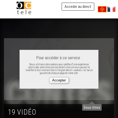
Acceder au direct
Jean-Jacques Dutaut-Boué : Gasconada
Conta : J.M. Espinasse
Jan Dau Melhau declama un poema de Marcela
Delpastre
Pour accéder à ce service :
Miquèu Baris - Gargantua
Nous utilisons des cookies pour profiter d'une expérience
optimisée, votre choix est conservé 6 mois et vous pouvez le
modifier à tout moment dans l'onglet réduit « cookies » en bas à
gauche de chaque page de notre site.
Marcel Abbadie - Lo Sordat
Marcel Abbadie - Las Flors
Sous-titres
Daniel Cabarry - Luiz
19 VIDÉO