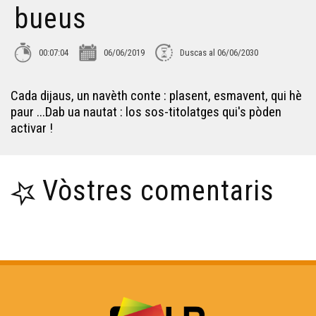
bueus
00:07:04
06/06/2019
Duscas al 06/06/2030
Cada dijaus, un navèth conte : plasent, esmavent, qui hè
paur ...Dab ua nautat : los sos-titolatges qui's pòden
activar !
Vòstres comentaris