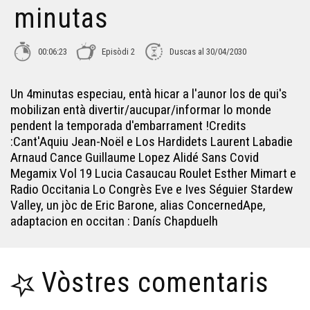
minutas
Explosion deras ventas de mangàs - 4 minutas
00:06:23
Episòdi 2
Duscas al 30/04/2030
Origina deras luengas - 4 minutas
Un 4minutas especiau, entà hicar a l'aunor los de qui's
mobilizan entà divertir/aucupar/informar lo monde
pendent la temporada d'embarrament !Credits
E coneish, era França, ua crisi demografica ? - 4 minutas
:Cant'Aquiu Jean-Noël e Los Hardidets Laurent Labadie
Arnaud Cance Guillaume Lopez Alidé Sans Covid
Megamix Vol 19 Lucia Casaucau Roulet Esther Mimart e
Jòcs videò - 4 minutas
Radio Occitania Lo Congrès Eve e Ives Séguier Stardew
Valley, un jòc de Eric Barone, alias ConcernedApe,
adaptacion en occitan : Danís Chapduelh
Eths filmes d'animacion - 4 minutas
A qué e serveishen eras eleccions europèas ? - 4
minutas
Vòstres comentaris
Er Intelligença Artificiau Generativa - 4 minutas