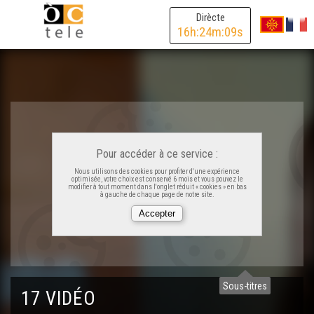
Dirècte
16
h:
24
m:
09
s
Pour accéder à ce service :
Nous utilisons des cookies pour profiter d'une expérience
optimisée, votre choix est conservé 6 mois et vous pouvez le
modifier à tout moment dans l'onglet réduit « cookies » en bas
à gauche de chaque page de notre site.
Las monedas locaus - 4 minutas
L'embarrament - 4 minutas
Sous-titres
17 VIDÉO
Las aisinas numericas - 4 minutas