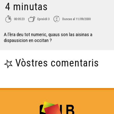
4 minutas
Origina deras luengas - 4 minutas
00:05:23
Episòdi 3
Duscas al 11/09/2030
E coneish, era França, ua crisi demografica ? - 4 minutas
A l'èra deu tot numeric, quaus son las aisinas a
dispausicion en occitan ?
Jòcs videò - 4 minutas
Vòstres comentaris
Eths filmes d'animacion - 4 minutas
A qué e serveishen eras eleccions europèas ? - 4
minutas
Er Intelligença Artificiau Generativa - 4 minutas