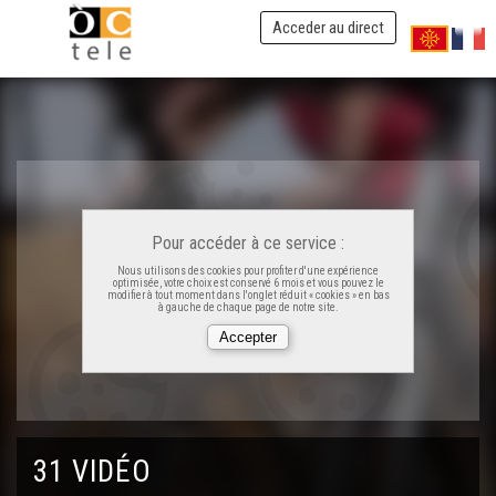
Espòrts d'Aqui - L'escalada (VOSTFR)
Acceder au direct
Espòrts d'Aqui - L'escalada
Espòrts d'Aqui - Lo rugbí (VOSTFR)
Espòrts d'Aqui - Lo rugbí
Pour accéder à ce service :
Nous utilisons des cookies pour profiter d'une expérience
optimisée, votre choix est conservé 6 mois et vous pouvez le
Espòrts d'Aqui - La bicicleta
modifier à tout moment dans l'onglet réduit « cookies » en bas
à gauche de chaque page de notre site.
Espòrts d'Aqui - La bicicleta (VOSTFR)
Espòrts d'Aqui - Lo quilhon
31 VIDÉO