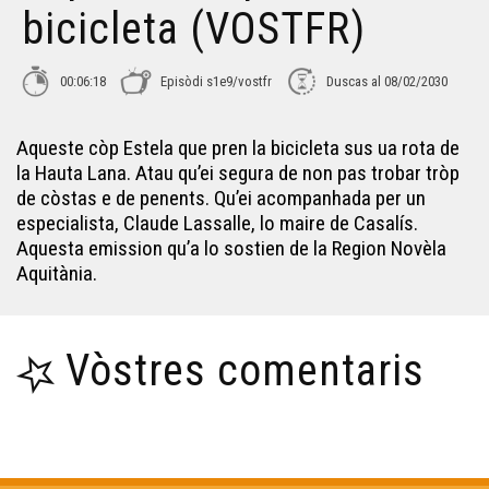
bicicleta (VOSTFR)
Espòrts d'Aqui - Las chancas
00:06:18
Episòdi s1e9/vostfr
Duscas al 08/02/2030
Espòrts d'Aqui - Las chancas (VOSTFR)
Aqueste còp Estela que pren la bicicleta sus ua rota de
Espòrts d'Aqui - Las corsas landesas (VOSTFR)
la Hauta Lana. Atau qu’ei segura de non pas trobar tròp
de còstas e de penents. Qu’ei acompanhada per un
especialista, Claude Lassalle, lo maire de Casalís.
Espòrts d'Aqui - Las corsas landesas
Aquesta emission qu’a lo sostien de la Region Novèla
Aquitània.
Espòrts d'Aqui - Lo Best-of
Vòstres comentaris