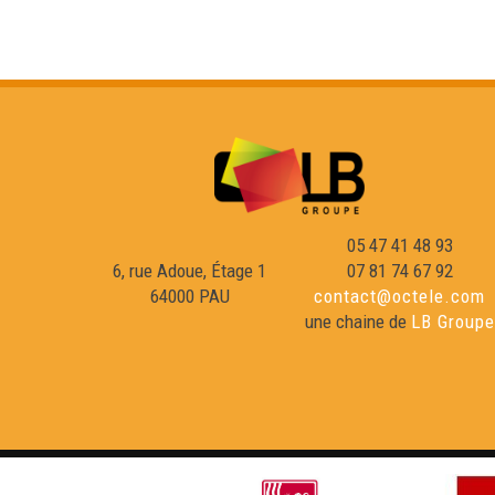
05 47 41 48 93
6, rue Adoue, Étage 1
07 81 74 67 92
64000 PAU
contact@octele.com
une chaine de
LB Groupe