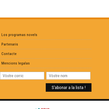
Espòrts d'Aqui - Lo quilhon
Espòrts d'Aqui - Lo quilhon (VOSTFR)
Los programas novels
Espòrts d'Aqui - Equitacion
Partenaris
Contacte
Espòrts d'Aqui - Equitacion (VOSTFR)
Mencions legalas
Espòrts d'Aqui - Lo volley
Espòrts d'Aqui - Lo volley (VOSTFR)
Espòrts d’Aquí : la petanca (VOST FR)