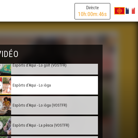
Espòrts D'Aqui - Las quilhas de nau (VOSTFR)
Dirècte
10
h:
00
m:
46
s
Espòrts D'Aqui - Las quilhas de nau
Espòrts d'Aqui - Lo gòlf
VIDÉO
Espòrts d'Aqui - Lo gòlf (VOSTFR)
Espòrts d'Aqui - Lo iòga
Espòrts d'Aqui - Lo iòga (VOSTFR)
Espòrts d'Aqui - La pèsca (VOSTFR)