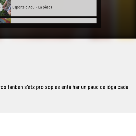
Espòrts d'Aqui - La pèsca
Espòrts d'Aqui - L'escalada (VOSTFR)
Espòrts d'Aqui - L'escalada
Espòrts d'Aqui - Lo rugbí (VOSTFR)
vos tanben s’ètz pro soples entà har un pauc de iòga cada
Espòrts d'Aqui - Lo rugbí
Espòrts d'Aqui - La bicicleta
Espòrts d'Aqui - La bicicleta (VOSTFR)