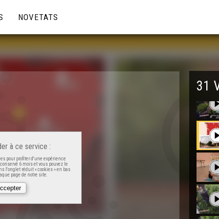
S
NOVETATS
31 
er à ce service :
es pour profiter d'une expérience
t conservé 6 mois et vous pouvez le
s l'onglet réduit « cookies » en bas
que page de notre site.