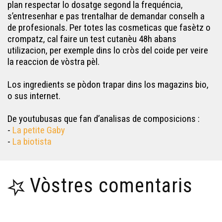
Bruma pel Sòm - Fargat a l'ostal
plan respectar lo dosatge segond la frequéncia,
s’entresenhar e pas trentalhar de demandar conselh a
de profesionals. Per totes las cosmeticas que fasètz o
crompatz, cal faire un test cutanèu 48h abans
utilizacion, per exemple dins lo cròs del coide per veire
la reaccion de vòstra pèl.
Los ingredients se pòdon trapar dins los magazins bio,
o sus internet.
De youtubusas que fan d’analisas de composicions :
-
La petite Gaby
-
La biotista
Vòstres comentaris