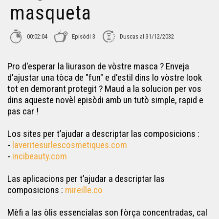
masqueta
Fargat a l'ostal - La crèma idratanta
00:02:04
Episòdi 3
Duscas al 31/12/2032
Fargat a l'ostal - Pastilhas pel lava-vaissèla
Pro d'esperar la liurason de vòstre masca ? Enveja
d'ajustar una tòca de "fun" e d'estil dins lo vòstre look
tot en demorant protegit ? Maud a la solucion per vos
Fargat a l'ostal - Sonh Descotissant
dins aqueste novèl episòdi amb un tutò simple, rapid e
pas car !
Fargat a l'ostal - Netejant
Los sites per t’ajudar a descriptar las composicions :
-
laveritesurlescosmetiques.com
-
incibeauty.com
Desmaquilhatge - Fargat a l'ostal
Las aplicacions per t’ajudar a descriptar las
composicions :
mireille.co
Lo liniment - Fargat a l'ostal
Mèfi a las òlis essencialas son fòrça concentradas, cal