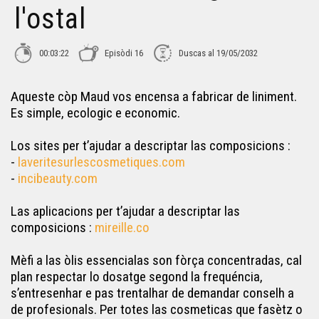
l'ostal
00:03:22
Episòdi 16
Duscas al 19/05/2032
Aqueste còp Maud vos encensa a fabricar de liniment.
Es simple, ecologic e economic.
Los sites per t’ajudar a descriptar las composicions :
-
laveritesurlescosmetiques.com
-
incibeauty.com
Las aplicacions per t’ajudar a descriptar las
composicions :
mireille.co
Mèfi a las òlis essencialas son fòrça concentradas, cal
plan respectar lo dosatge segond la frequéncia,
s’entresenhar e pas trentalhar de demandar conselh a
de profesionals. Per totes las cosmeticas que fasètz o