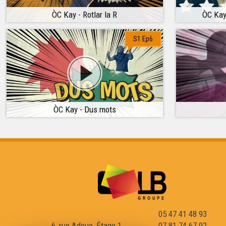
ÒC Kay - Rotlar la R
ÒC Kay
S1 Ep6
ÒC Kay - Dus mots
05 47 41 48 93
6, rue Adoue, Étage 1
07 81 74 67 92