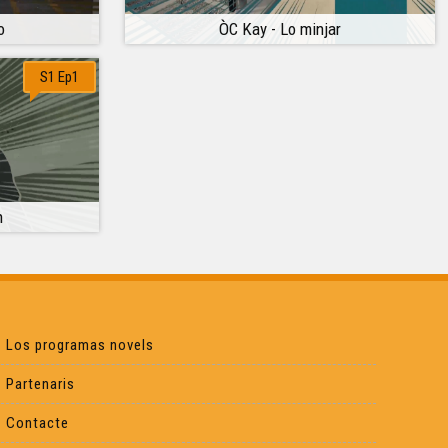
o
ÒC Kay - Lo minjar
S1 Ep1
n
Los programas novels
Partenaris
Contacte