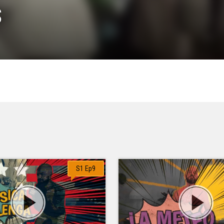
s
S1 Ep9