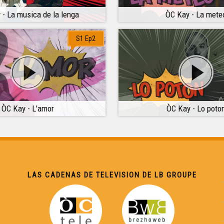
 - La musica de la lenga
ÒC Kay - La mete
S1 Ep2
ÒC Kay - L'amor
ÒC Kay - Lo poto
LAS CADENAS DE TELEVISION DE LB GROUPE