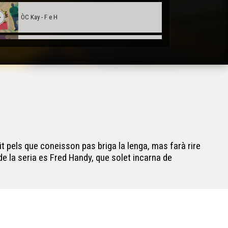
ÒC Kay - F e H
ÒC Kay - La patronimia
ÒC Kay - Adobar
ÒC Kay - Los trobadors
it pels que coneisson pas briga la lenga, mas farà rire
ÒC Kay - Lo numeric
 de la seria es Fred Handy, que solet incarna de
ÒC Kay - L'estruç
ÒC Kay - La fatiga