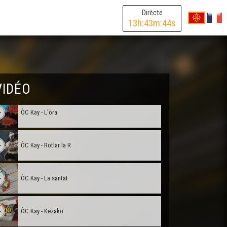
Dirècte
ÒC Kay - Dus mots
13
h:
43
m:
44
s
ÒC Kay - Lo minjar
ÒC Kay - La meteo
VIDÉO
ÒC Kay - L'òra
ÒC Kay - Rotlar la R
ÒC Kay - La santat
ÒC Kay - Kezako