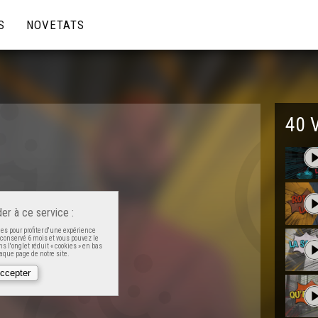
S
NOVETATS
40 
er à ce service :
es pour profiter d'une expérience
t conservé 6 mois et vous pouvez le
s l'onglet réduit « cookies » en bas
que page de notre site.