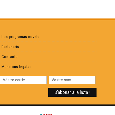
ÒC Kay - Se canta
ÒC Kay - La vita
Los programas novels
ÒC Kay - Lo vin
Partenaris
Contacte
ÒC Kay - Los transpòrts
Mencions legalas
ÒC Kay - Los diminutius
ÒC Kay - La familha
ÒC KAY - La petanca