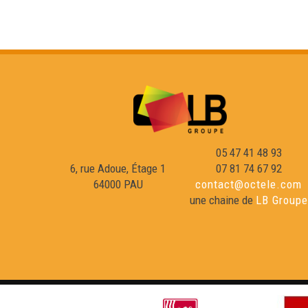
05 47 41 48 93
6, rue Adoue, Étage 1
07 81 74 67 92
64000 PAU
contact@octele.com
une chaine de
LB Groupe