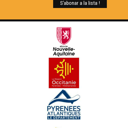
ÒC Kay - Las cartas
ÒC Kay - La cosina
ÒC KAY - Ua cereala d'america
OC Kay - Òc e Non
ÒC Kay - Lo pela pòrc
ÒC Kay - Macarèl
ÒC Kay - Lo filmatge