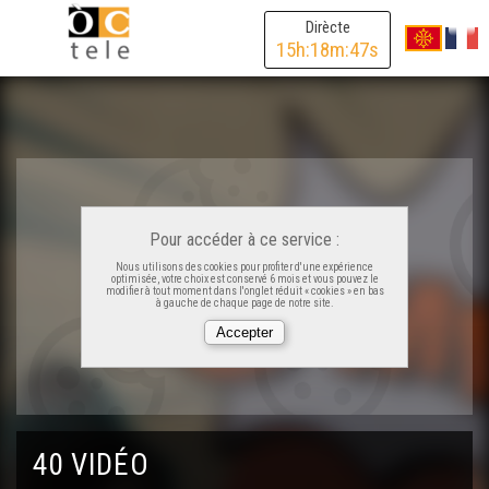
Dirècte
15
h:
18
m:
47
s
ÒC Kay - La musica de la lenga
ÒC Kay - Lo poton
Pour accéder à ce service :
Nous utilisons des cookies pour profiter d'une expérience
ÒC Kay - L'amor
optimisée, votre choix est conservé 6 mois et vous pouvez le
modifier à tout moment dans l'onglet réduit « cookies » en bas
à gauche de chaque page de notre site.
ÒC Kay - Las salutacions
ÒC Kay - Comptar
40 VIDÉO