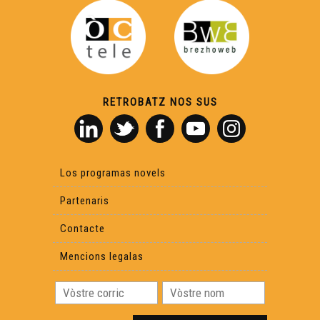
ÒC KAY - La petanca
ÒC Kay - Lo cluc
RETROBATZ NOS SUS
ÒC Kay - Los mots viatjaires
ÒC Kay - Lo rugbi
Los programas novels
Partenaris
ÒC Kay - L'orientacion
Contacte
ÒC Kay - La patata
Mencions legalas
ÒC Kay - L'ostau