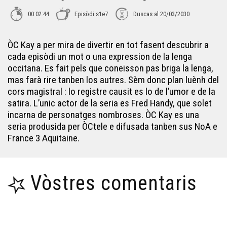
ÒC Kay - Kezako
00:02:44
Episòdi s1e7
Duscas al 20/03/2030
ÒC Kay - F e H
ÒC Kay a per mira de divertir en tot fasent descubrir a
cada episòdi un mot o una expression de la lenga
occitana. Es fait pels que coneisson pas briga la lenga,
ÒC Kay - La patronimia
mas farà rire tanben los autres. Sèm donc plan luènh del
cors magistral : lo registre causit es lo de l’umor e de la
satira. L’unic actor de la seria es Fred Handy, que solet
ÒC Kay - Adobar
incarna de personatges nombroses. ÒC Kay es una
seria produsida per ÒCtele e difusada tanben sus NoA e
France 3 Aquitaine.
ÒC Kay - Los trobadors
ÒC Kay - Lo numeric
Vòstres comentaris
ÒC Kay - L'estruç