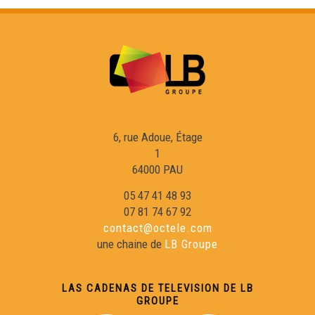
ÒC Kay - La fatiga
ÒC Kay - Se canta
ÒC Kay - La vita
6, rue Adoue, Étage
ÒC Kay - Lo vin
1
64000 PAU
05 47 41 48 93
ÒC Kay - Los transpòrts
07 81 74 67 92
contact@octele.com
ÒC Kay - Los diminutius
une chaine de
LB Groupe
ÒC Kay - La familha
LAS CADENAS DE TELEVISION DE LB
GROUPE