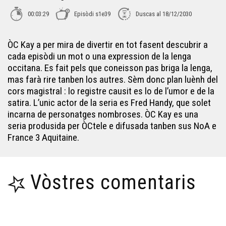
00:03:29
Episòdi s1e39
Duscas al 18/12/2030
ÒC Kay a per mira de divertir en tot fasent descubrir a
cada episòdi un mot o una expression de la lenga
occitana. Es fait pels que coneisson pas briga la lenga,
mas farà rire tanben los autres. Sèm donc plan luènh del
cors magistral : lo registre causit es lo de l’umor e de la
satira. L’unic actor de la seria es Fred Handy, que solet
incarna de personatges nombroses. ÒC Kay es una
seria produsida per ÒCtele e difusada tanben sus NoA e
France 3 Aquitaine.
Vòstres comentaris