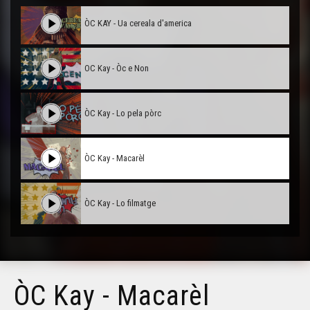
ÒC KAY - Ua cereala d'america
OC Kay - Òc e Non
ÒC Kay - Lo pela pòrc
ÒC Kay - Macarèl
ÒC Kay - Lo filmatge
ÒC Kay - Macarèl