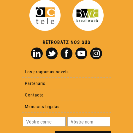
ÒC Kay - La cosina
ÒC KAY - Ua cereala d'america
OC Kay - Òc e Non
RETROBATZ NOS SUS
ÒC Kay - Lo pela pòrc
Los programas novels
ÒC Kay - Macarèl
Partenaris
Contacte
ÒC Kay - Lo filmatge
Mencions legalas