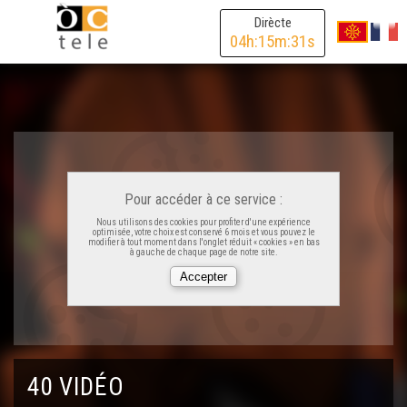
Dirècte
04
h:
15
m:
31
s
ÒC Kay - Lo minjar
ÒC Kay - La meteo
ÒC Kay - L'òra
Pour accéder à ce service :
ÒC Kay - Rotlar la R
Nous utilisons des cookies pour profiter d'une expérience
optimisée, votre choix est conservé 6 mois et vous pouvez le
modifier à tout moment dans l'onglet réduit « cookies » en bas
à gauche de chaque page de notre site.
ÒC Kay - La santat
ÒC Kay - Kezako
40 VIDÉO
ÒC Kay - F e H