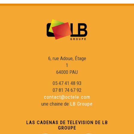
ÒC Kay - Los mots viatjaires
ÒC Kay - Lo rugbi
ÒC Kay - L'orientacion
6, rue Adoue, Étage
1
64000 PAU
ÒC Kay - La patata
05 47 41 48 93
07 81 74 67 92
contact@octele.com
ÒC Kay - L'ostau
une chaine de
LB Groupe
ÒC Kay - Las cartas
LAS CADENAS DE TELEVISION DE LB
GROUPE