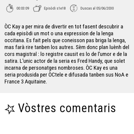
00:03:09
Episòdi s1e18
Duscas al 05/06/2030
ÒC Kay - La vita
ÒC Kay a per mira de divertir en tot fasent descubrir a
cada episòdi un mot o una expression de la lenga
ÒC Kay - Lo vin
occitana. Es fait pels que coneisson pas briga la lenga,
mas farà rire tanben los autres. Sèm donc plan luènh del
cors magistral : lo registre causit es lo de l’umor e de la
ÒC Kay - Los transpòrts
satira. L’unic actor de la seria es Fred Handy, que solet
incarna de personatges nombroses. ÒC Kay es una
seria produsida per ÒCtele e difusada tanben sus NoA e
ÒC Kay - Los diminutius
France 3 Aquitaine.
ÒC Kay - La familha
Vòstres comentaris
ÒC KAY - La petanca
ÒC Kay - Lo cluc