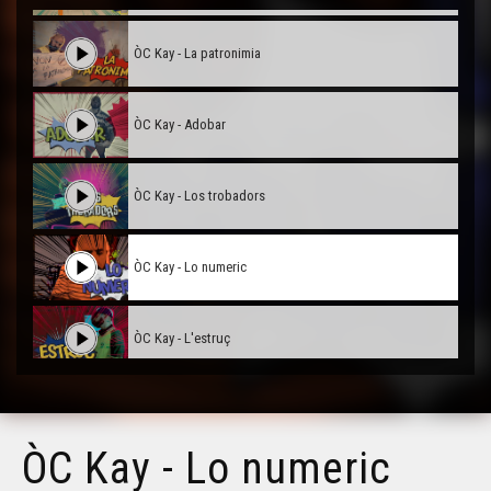
ÒC Kay - La patronimia
ÒC Kay - Adobar
ÒC Kay - Los trobadors
ÒC Kay - Lo numeric
ÒC Kay - L'estruç
ÒC Kay - La fatiga
ÒC Kay - Lo numeric
ÒC Kay - Se canta