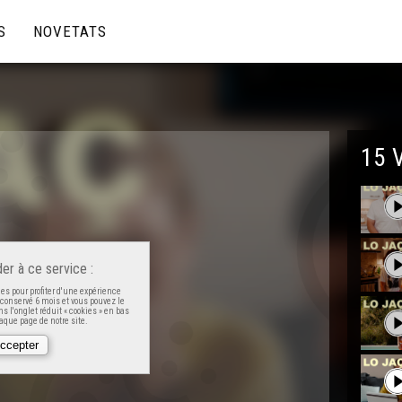
S
NOVETATS
15 
er à ce service :
es pour profiter d'une expérience
t conservé 6 mois et vous pouvez le
s l'onglet réduit « cookies » en bas
que page de notre site.