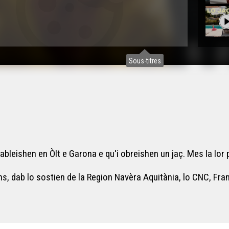
Sous-titres
tableishen en Òlt e Garona e qu'i obreishen un jaç. Mes la lor
, dab lo sostien de la Region Navèra Aquitània, lo CNC, Fra