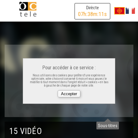
Dirècte
07
h:
38
m:
11
s
Pour accéder à ce service :
Nous utilisons des cookies pour profiter d'une expérience
Lo jaç - Primièr Jorn
optimisée, votre choix est conservé 6 mois et vous pouvez le
modifier à tout moment dans l'onglet réduit « cookies » en bas
à gauche de chaque page de notre site.
Lo jaç - Manon
Lo jaç - L'Empont
Sous-titres
15 VIDÉO
Lo jaç - Mèstre Yogi