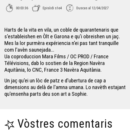
Lo jaç - Home cinema
00:03:36
Episòdi s1e4
Duscas al 12/04/2027
Lo Grope - Lo jaç
Harts de la vita en vila, un coble de quarantenaris que
s'estableishen en Òlt e Garona e qu'i obreishen un jaç.
La story - Lo jaç
Mes la lor purmèra expériencia n'ei pas tant tranquille
com l'avèn saunejada...
Ua coproduccion Mara Films / OC PROD / France
Lo jaç - Manon 2
Télévisions, dab lo sostien de la Region Navèra
Aquitània, lo CNC, France 3 Navèra Aquitània.
Fin de Rodatge - Lo jaç
Un jaç qu'ei un lòc de patz e d'ubertura de cap a
dimensions au delà de l'amna umana. Lo navèth estajant
qu'ensenha parts deu son art a Sophie.
Vòstres comentaris