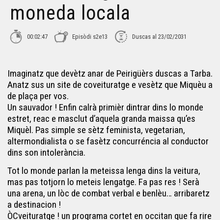
moneda locala
OC-veituratge - Bola de cristau
00:02:47
Episòdi s2e13
Duscas al 23/02/2031
Imaginatz que devètz anar de Peirigüèrs duscas a Tarba.
Anatz sus un site de coveituratge e vesètz que Miquèu a
de plaça per vos.
Un sauvador ! Enfin calrà primièr dintrar dins lo monde
estret, reac e masclut d’aquela granda maissa qu’es
Miquèl. Pas simple se sètz feminista, vegetarian,
altermondialista o se fasètz concurréncia al conductor
dins son intolerància.
Tot lo monde parlan la meteissa lenga dins la veitura,
mas pas totjorn lo meteis lengatge. Fa pas res ! Serà
una arena, un lòc de combat verbal e benlèu… arribaretz
a destinacion !
ÒCveituratge ! un programa cortet en occitan que fa rire