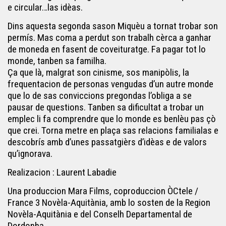
e circular…las idèas.
Dins aquesta segonda sason Miquèu a tornat trobar son
permís. Mas coma a perdut son trabalh cèrca a ganhar
de moneda en fasent de coveituratge. Fa pagar tot lo
monde, tanben sa familha.
Ça que là, malgrat son cinisme, sos manipòlis, la
frequentacion de personas vengudas d’un autre monde
que lo de sas conviccions pregondas l’obliga a se
pausar de questions. Tanben sa dificultat a trobar un
emplec li fa comprendre que lo monde es benlèu pas çò
que crei. Torna metre en plaça sas relacions familialas e
descobrís amb d’unes passatgièrs d’idèas e de valors
qu’ignorava.
Realizacion : Laurent Labadie
Una produccion Mara Films, coproduccion ÒCtele /
France 3 Novèla-Aquitània, amb lo sosten de la Region
Novèla-Aquitània e del Conselh Departamental de
Dordonha.