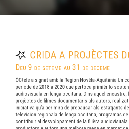
CRIDA A PROJÈCTES 
Deu 9 de seteme au 31 de deceme
ÒCtele a signat amb la Region Novèla-Aquitània Un 
periòde de 2018 a 2020 que pertòca primièr lo soste
audiovisuala en lenga occitana. Dins aquel encastre, l
projèctes de filmes documentaris als autors, realiza
iniciativa qu’a per mira de prepausar als estatjants de 
television regionala de lenga occitana, programas de qu
contribuir al desvolopament de la filièra audiovisuala
productors e autors una melhora mesa en marcat de 