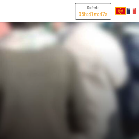
Dirècte
05
h:
41
m:
47
s