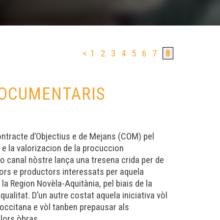
<
1
2
3
4
5
6
7
8
DOCUMENTARIS
contracte d’Objectius e de Mejans (COM) pel
n e la valorizacion de la procuccion
o canal nòstre lança una tresena crida per de
tors e productors interessats per aquela
la Region Novèla-Aquitània, pel biais de la
alitat. D’un autre costat aquela iniciativa vòl
 occitana e vòl tanben prepausar als
lors òbras.