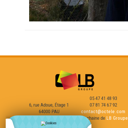
05 47 41 48 93
6, rue Adoue, Étage 1
07 81 74 67 92
64000 PAU
contact@octele.com
une chaine de
LB Groupe