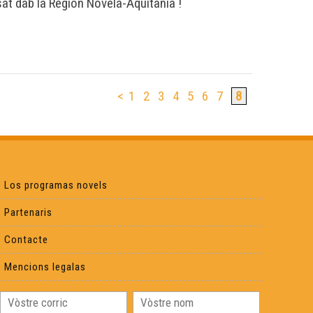
at dab la Region Novèla-Aquitània !
<
1
2
3
4
5
6
7
8
Los programas novels
Partenaris
Contacte
Mencions legalas