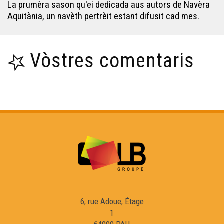
Joan Pau Creissac - Escrivans
La prumèra sason qu'ei dedicada aus autors de Navèra
Aquitània, un navèth pertrèit estant difusit cad mes.
Remèsi Boy - Escrivans
Vòstres comentaris
Gilabèrt Nariòo - Escrivans
6, rue Adoue, Étage
1