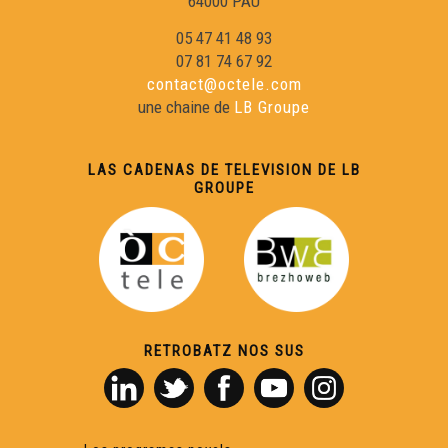
64000 PAU
05 47 41 48 93
07 81 74 67 92
contact@octele.com
une chaine de
LB Groupe
LAS CADENAS DE TELEVISION DE LB
GROUPE
RETROBATZ NOS SUS