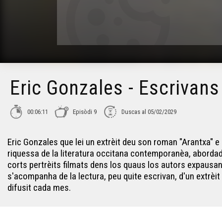
Eric Gonzales - Escrivans
00:06:11
Episòdi 9
Duscas al 05/02/2029
Eric Gonzales que lei un extrèit deu son roman "Arantxa" e
riquessa de la literatura occitana contemporanèa, abordada
corts pertrèits filmats dens los quaus los autors expausan la
s'acompanha de la lectura, peu quite escrivan, d'un extrèi
difusit cada mes.