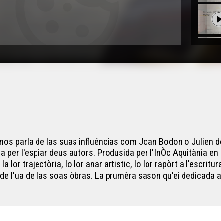
 nos parla de las suas influéncias com Joan Bodon o Julien d
 per l'espiar deus autors. Produsida per l'InÒc Aquitània en 
 lor trajectòria, lo lor anar artistic, lo lor rapòrt a l'escrit
t de l'ua de las soas òbras. La prumèra sason qu'ei dedicada 