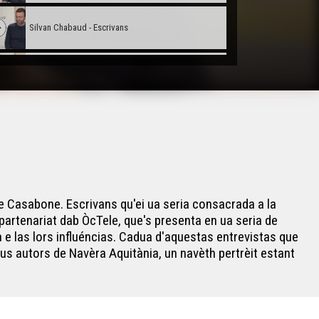
Silvan Chabaud - Escrivans
Alan Roch - Escrivans
Joan Pau Creissac - Escrivans
Remèsi Boy - Escrivans
e Casabone. Escrivans qu'ei ua seria consacrada a la
Gilabèrt Nariòo - Escrivans
partenariat dab ÒcTele, que's presenta en ua seria de
ura e las lors influéncias. Cadua d'aquestas entrevistas que
aus autors de Navèra Aquitània, un navèth pertrèit estant