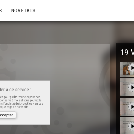
S
NOVETATS
19 
er à ce service :
es pour profiter d'une expérience
t conservé 6 mois et vous pouvez le
s l'onglet réduit « cookies » en bas
que page de notre site.