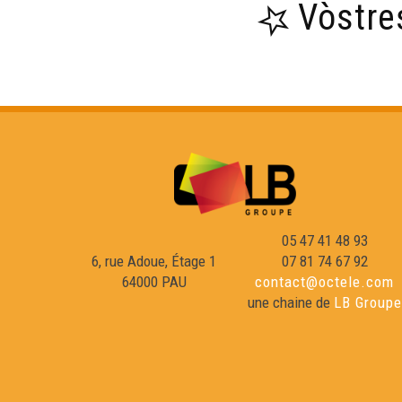
Vòstre
05 47 41 48 93
6, rue Adoue, Étage 1
07 81 74 67 92
64000 PAU
contact@octele.com
une chaine de
LB Groupe