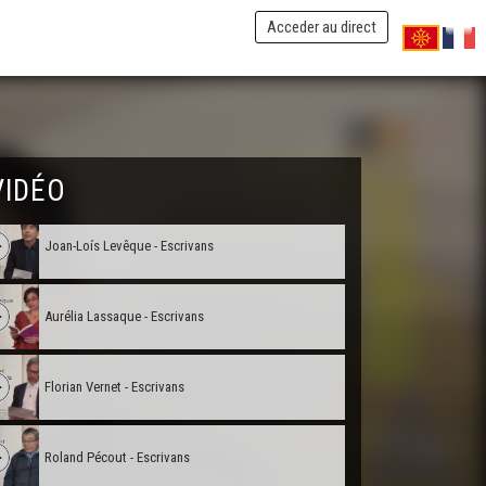
Acceder au direct
Joan Ganhaire - Escrivans
Eric Gonzales - Escrivans
Joan-Lois Orazio - Escrivans
VIDÉO
Joan-Loís Levêque - Escrivans
Aurélia Lassaque - Escrivans
Florian Vernet - Escrivans
Roland Pécout - Escrivans