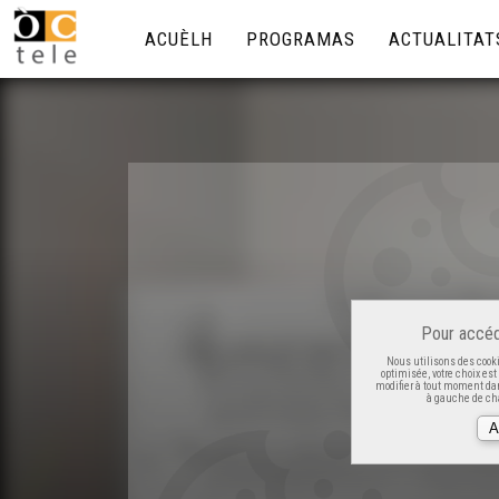
ACUÈLH
PROGRAMAS
ACTUALITAT
Pour accéd
Nous utilisons des cooki
optimisée, votre choix es
modifier à tout moment dan
à gauche de cha