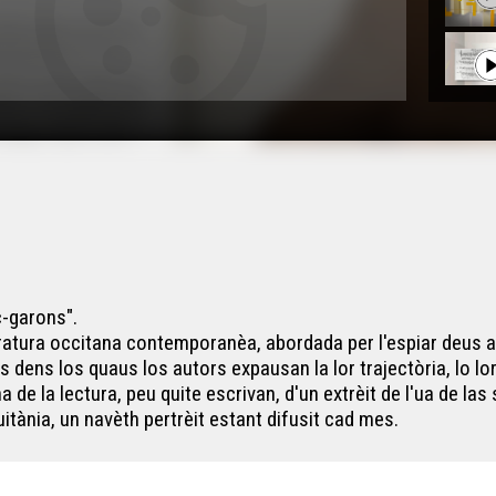
c-garons".
teratura occitana contemporanèa, abordada per l'espiar deus a
dens los quaus los autors expausan la lor trajectòria, lo lor an
e la lectura, peu quite escrivan, d'un extrèit de l'ua de las
tània, un navèth pertrèit estant difusit cad mes.