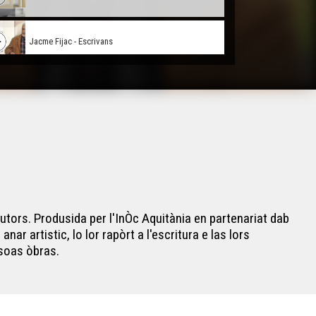
Jacme Fijac - Escrivans
Joan Ganhaire - Escrivans
Eric Gonzales - Escrivans
Joan-Lois Orazio - Escrivans
utors. Produsida per l'InÒc Aquitània en partenariat dab
Joan-Loís Levêque - Escrivans
ar artistic, lo lor rapòrt a l'escritura e las lors
 soas òbras.
Aurélia Lassaque - Escrivans