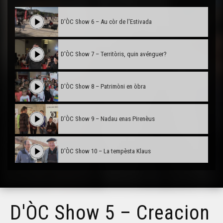
D'ÒC Show 6 – Au còr de l'Estivada
D'ÒC Show 7 – Territòris, quin avénguer?
D'ÒC Show 8 – Patrimòni en òbra
D'ÒC Show 9 – Nadau enas Pirenèus
D'ÒC Show 10 – La tempèsta Klaus
D'ÒC Show 11 - De quin biais podèm parlar de
"Charlie"?
D'ÒC Show 5 – Creacion
D'ÒC Show 12 - De rugbi e d'òmis