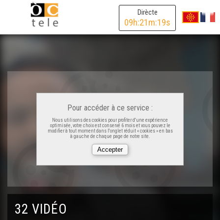
Dirècte
09
h:
21
m:
19
s
Pour accéder à ce service :
Nous utilisons des cookies pour profiter d'une expérience
optimisée, votre choix est conservé 6 mois et vous pouvez le
modifier à tout moment dans l'onglet réduit « cookies » en bas
à gauche de chaque page de notre site.
32 VIDÉO
D'ÒC Show 5 – Creacion audiovisuala en occitan