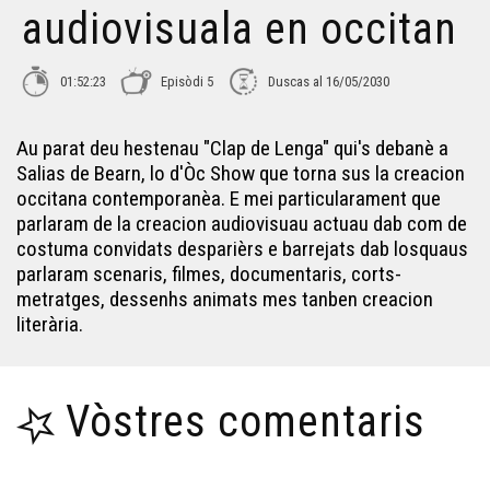
audiovisuala en occitan
D'ÒC Show 13 - Novèlas solidaritats
01:52:23
Episòdi 5
Duscas al 16/05/2030
D'ÒC Show 14 - Anem, Òc, per la lenga occitana !
Au parat deu hestenau "Clap de Lenga" qui's debanè a
Salias de Bearn, lo d'Òc Show que torna sus la creacion
occitana contemporanèa. E mei particularament que
D'ÒC Show 15 - Collectatge
parlaram de la creacion audiovisuau actuau dab com de
costuma convidats desparièrs e barrejats dab losquaus
D'ÒC Show 16 : Hemnas en luta
parlaram scenaris, filmes, documentaris, corts-
metratges, dessenhs animats mes tanben creacion
literària.
D'ÒC Show 17 - Carnaval !
Vòstres comentaris
D'ÒC Show 18 : L'agricultura biologica
D'ÒC Show 19 : Ensenhament