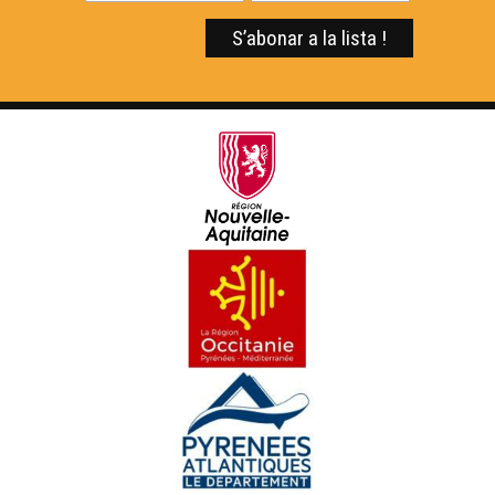
D'ÒC Show 33 - Nadau au teatre
D'ÒC Show 34 : Montalban
D'ÒC Show 35 : Nimes
D'ÒC Show 36 : Hèsta de la musica