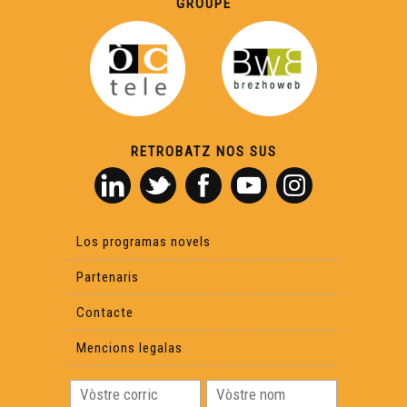
GROUPE
Seta
D'ÒC Show 27 : Occitan e numeric, navèras perspectivas
D'ÒC Show 28 : Lemosin, tèrra occitana ?
RETROBATZ NOS SUS
D'ÒC Show 29 : "Mai 68, 50 ans après"
D'ÒC Show 30 : Un repais corrèsian
Los programas novels
Partenaris
D'ÒC Show 31 : Val d'Aran
Contacte
Mencions legalas
D'ÒC Show 32 : Narbona