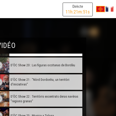
Dirècte
11
h:
21
m:
51
s
D'ÒC Show 17 - Carnaval !
D'ÒC Show 18 : L'agricultura biologica
VIDÉO
D'ÒC Show 19 : Ensenhament
D'ÒC Show 20 : Las figuras occitanas de Bordèu
D'ÒC Show 21 : "Nòrd Dordonha, un territòri
d'iniciativas"
D'ÒC Show 22 : Territòris excentrats deras navèras
"regions granas"
D'ÒC Show 23 : Musica a Tolosa