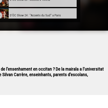
D'ÒC Show 24 : "Accents du Sud" a Paris
D'ÒC Show 25 : "Eretatge dels trobadors" a
Carcassona
D'ÒC Show 26 : "Projèctes Arc Nòrd Mediterranèu"
en Seta
D'ÒC Show 27 : Occitan e numeric, navèras
perspectivas
de l'ensenhament en occitan ? De la mairala a l'universitat
de Silvan Carrère, enseinhants, parents d'escolans,
D'ÒC Show 28 : Lemosin, tèrra occitana ?
D'ÒC Show 29 : "Mai 68, 50 ans après"