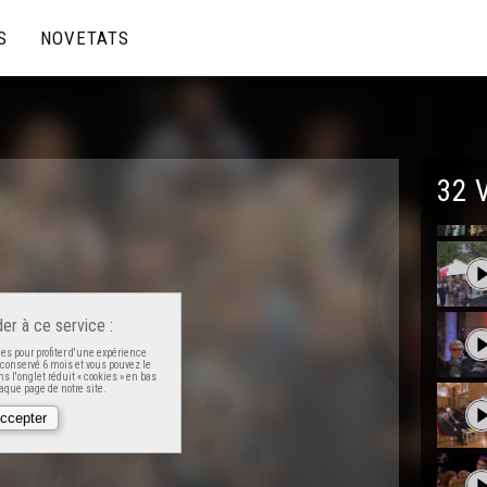
S
NOVETATS
32 
er à ce service :
es pour profiter d'une expérience
t conservé 6 mois et vous pouvez le
s l'onglet réduit « cookies » en bas
que page de notre site.