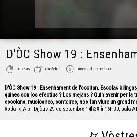
D'ÒC Show 19 : Ensenha
01:32:45
Episòdi 19
Duscas al 31/10/2030
D'ÒC Show 19 : Ensenhament de l'occitan.
Escolas bilingas
quines son los efectius ? Los mejans ? Quin avenir per la t
escolans, musicaires, contaires, nos fan viure un grand 
Rodat a Albi. Dijòus 29 de setembre 14h30 à 16H00, sala
Vòstre