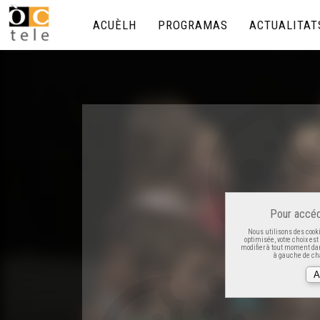
ACUÈLH
PROGRAMAS
ACTUALITAT
Pour accéd
Nous utilisons des cooki
optimisée, votre choix es
modifier à tout moment dan
à gauche de cha