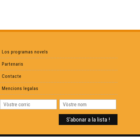
D'ÒC Show 30 : Un repais corrèsian
D'ÒC Show 31 : Val d'Aran
D'ÒC Show 32 : Narbona
Los programas novels
D'ÒC Show 33 - Nadau au teatre
Partenaris
Contacte
D'ÒC Show 34 : Montalban
Mencions legalas
D'ÒC Show 35 : Nimes
D'ÒC Show 36 : Hèsta de la musica