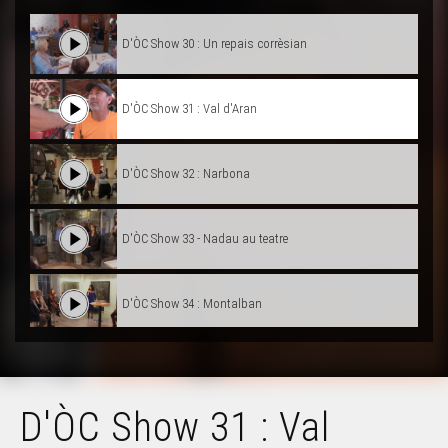
D'ÒC Show 30 : Un repais corrèsian
D'ÒC Show 31 : Val d'Aran
D'ÒC Show 32 : Narbona
D'ÒC Show 33 - Nadau au teatre
D'ÒC Show 34 : Montalban
D'ÒC Show 35 : Nimes
D'ÒC Show 31 : Val
D'ÒC Show 36 : Hèsta de la musica