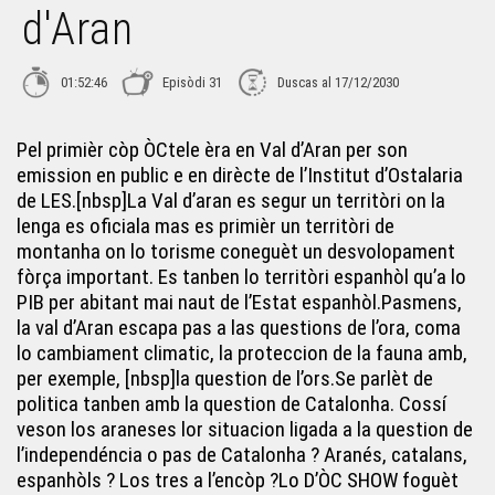
d'Aran
01:52:46
Episòdi 31
Duscas al 17/12/2030
Pel primièr còp ÒCtele èra en Val d’Aran per son
emission en public e en dirècte de l’Institut d’Ostalaria
de LES.[nbsp]La Val d’aran es segur un territòri on la
lenga es oficiala mas es primièr un territòri de
montanha on lo torisme coneguèt un desvolopament
fòrça important. Es tanben lo territòri espanhòl qu’a lo
PIB per abitant mai naut de l’Estat espanhòl.Pasmens,
la val d’Aran escapa pas a las questions de l’ora, coma
lo cambiament climatic, la proteccion de la fauna amb,
per exemple, [nbsp]la question de l’ors.Se parlèt de
politica tanben amb la question de Catalonha. Cossí
veson los araneses lor situacion ligada a la question de
l’independéncia o pas de Catalonha ? Aranés, catalans,
espanhòls ? Los tres a l’encòp ?Lo D’ÒC SHOW foguèt