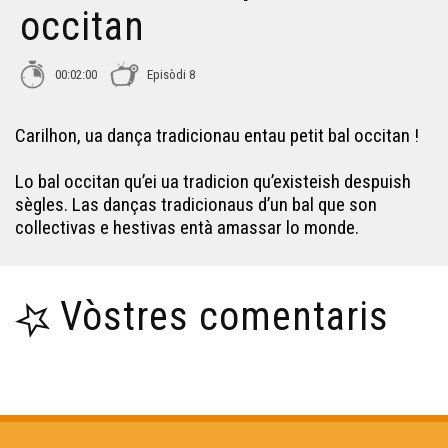
occitan
Pas de 4 de Lucsèir - Lo petit bal occitan
00:02:00
Episòdi 8
Pas deu Lop - Lo petit bal occitan
Carilhon, ua dança tradicionau entau petit bal occitan !
Joan de la Rèula - Lo petit bal occitan
Lo bal occitan qu’ei ua tradicion qu’existeish despuish
sègles. Las danças tradicionaus d’un bal que son
collectivas e hestivas entà amassar lo monde.
Vòstres comentaris