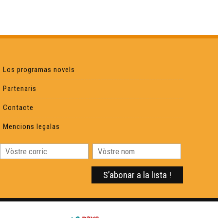
La lavaira - Lo petit bal occitan
La molièra - Lo petit bal occitan
Los programas novels
Lo pè, la man - Lo petit bal occitan
Partenaris
Contacte
Matelòta - Lo petit bal occitan
Mencions legalas
Pas de 4 de Lucsèir - Lo petit bal occitan
Pas deu Lop - Lo petit bal occitan
Joan de la Rèula - Lo petit bal occitan