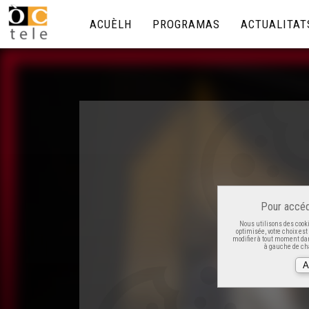
ACUÈLH
PROGRAMAS
ACTUALITAT
Pour accéd
Nous utilisons des cooki
optimisée, votre choix es
modifier à tout moment dan
à gauche de cha