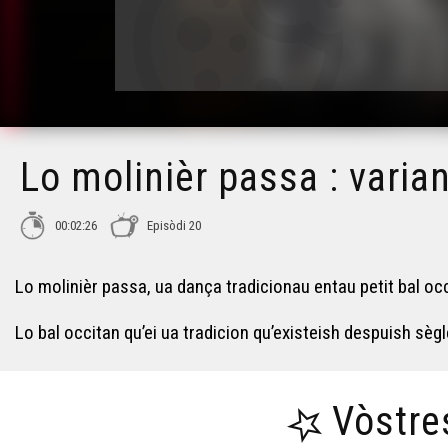
Lo molinièr passa : varian
00:02:26
Episòdi 20
Lo molinièr passa, ua dança tradicionau entau petit bal occ
Lo bal occitan qu’ei ua tradicion qu’existeish despuish sè
Vòstre