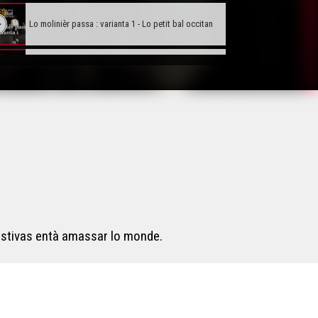
Lo molinièr passa : varianta 1 - Lo petit bal occitan
Chirolí - Lo petit bal occitan
Correntas de Lomanha - Lo petit bal occitan
Ioscà - Lo petit bal occitan
Joan Petit - Lo petit bal occitan
hestivas entà amassar lo monde.
Adiu Madamisèla : varianta 3 - Lo petit bal occitan
Lo molinièr passa : varianta 2 - Lo petit bal occitan