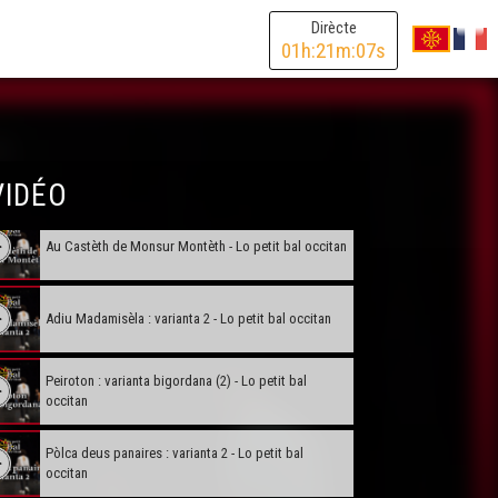
Dirècte
Borregada - Lo petit bal occitan
01
h:
21
m:
07
s
Carilhon - Lo petit bal occitan
Carnaval es arribat - Lo petit bal occitan
VIDÉO
Au Castèth de Monsur Montèth - Lo petit bal occitan
Adiu Madamisèla : varianta 2 - Lo petit bal occitan
Peiroton : varianta bigordana (2) - Lo petit bal
occitan
Pòlca deus panaires : varianta 2 - Lo petit bal
occitan