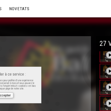
S
NOVETATS
27 
er à ce service :
es pour profiter d'une expérience
t conservé 6 mois et vous pouvez le
s l'onglet réduit « cookies » en bas
que page de notre site.