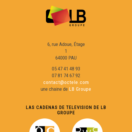
La molièra - Lo petit bal occitan
Lo pè, la man - Lo petit bal occitan
6, rue Adoue, Étage
Matelòta - Lo petit bal occitan
1
64000 PAU
Pas de 4 de Lucsèir - Lo petit bal occitan
05 47 41 48 93
07 81 74 67 92
contact@octele.com
Pas deu Lop - Lo petit bal occitan
une chaine de
LB Groupe
Joan de la Rèula - Lo petit bal occitan
LAS CADENAS DE TELEVISION DE LB
GROUPE