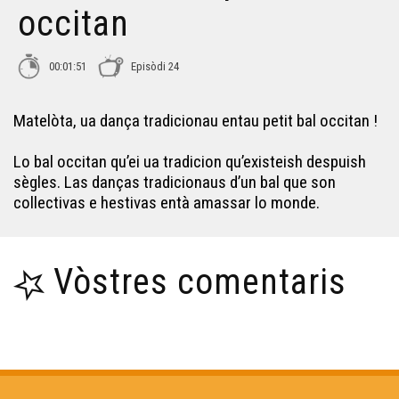
occitan
Chirolí - Lo petit bal occitan
00:01:51
Episòdi 24
Correntas de Lomanha - Lo petit bal occitan
Matelòta, ua dança tradicionau entau petit bal occitan !
Ioscà - Lo petit bal occitan
Lo bal occitan qu’ei ua tradicion qu’existeish despuish
sègles. Las danças tradicionaus d’un bal que son
Joan Petit - Lo petit bal occitan
collectivas e hestivas entà amassar lo monde.
Adiu Madamisèla : varianta 3 - Lo petit bal occitan
Vòstres comentaris
Lo molinièr passa : varianta 2 - Lo petit bal occitan
La lavaira - Lo petit bal occitan