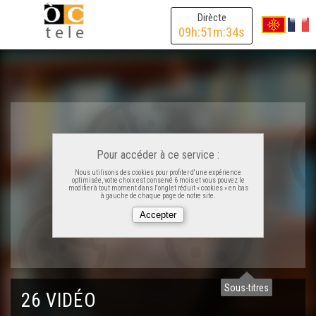
Ligats - Sébastien Péjou
Dirècte
09
h:
51
m:
34
s
Ligats - Giraud Delbès
Ligats - Adrien Villeneuve
Ligats - Marion Laignelet
Pour accéder à ce service :
Nous utilisons des cookies pour profiter d'une expérience
optimisée, votre choix est conservé 6 mois et vous pouvez le
Ligats - Pauline Kamakine
modifier à tout moment dans l'onglet réduit « cookies » en bas
à gauche de chaque page de notre site.
Ligats - Sylvan Chabaud
Ligats - Guilhem Boucher
Sous-titres
26 VIDÉO