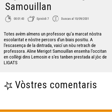
Samouillan
Ligats - Renaud Savy
00:01:43
Episòdi 7
Duscas al 10/09/2031
Totes avèm almens un professor qu'a marcat nòstra
escolaritat e nòstre percors d’un biais positiu. A
l'escasença de la dintrada, vaicí un nòu retrach de
professora. Aline Merigot Samouillan ensenha l'occitan
en collègi dins Lemosin e s'es tanben prestada al jòc de
LIGATS
Vòstres comentaris