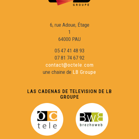
Ligats - Sylvan Chabaud
Ligats - Guilhem Boucher
6, rue Adoue, Étage
1
64000 PAU
Ligats - Denis Salles
05 47 41 48 93
07 81 74 67 92
Ligats - Amy CROS
contact@octele.com
une chaine de
LB Groupe
Ligats - Jean-Marie CAUNET
LAS CADENAS DE TELEVISION DE LB
GROUPE
Ligats - Nicolas PEUCH
Ligats - Magali UROZ