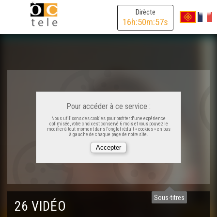
Dirècte
16
h:
50
m:
57
s
Pour accéder à ce service :
Nous utilisons des cookies pour profiter d'une expérience
optimisée, votre choix est conservé 6 mois et vous pouvez le
modifier à tout moment dans l'onglet réduit « cookies » en bas
à gauche de chaque page de notre site.
Ligats - Delphine Castaing
Ligats - Mateu Dufau
Sous-titres
26 VIDÉO
Ligats - Matthis Lebel