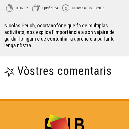
00:02:02
Episòdi 24
Duscas al 06/01/2032
Ligats - Pierre Vidal
Nicolas Peuch, occitanofòne que fa de multiplas
activitats, nos explica l'importància a son vejaire de
Ligats - Sébastien Péjou
gardar lo ligam e de contunhar a apréne e a parlar la
lenga nòstra
Ligats - Giraud Delbès
Vòstres comentaris
Ligats - Adrien Villeneuve
Ligats - Marion Laignelet
Ligats - Pauline Kamakine