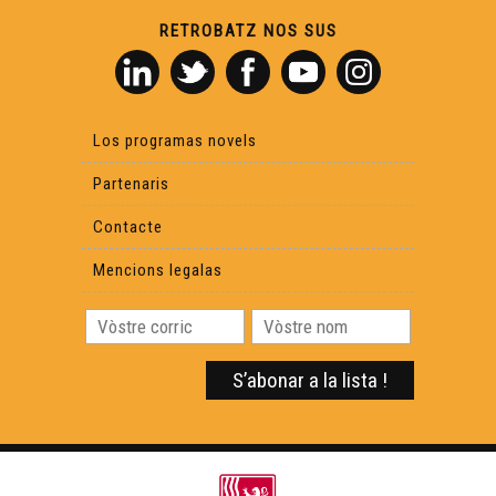
Ligats - Yves Boissières
RETROBATZ NOS SUS
Ligats - Maud Séguier
Los programas novels
Ligats - Renaud Savy
Partenaris
Contacte
Mencions legalas