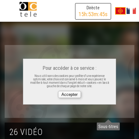
Dirècte
15
h:
53
m:
45
s
Pour accéder à ce service :
Nous utilisons des cookies pour profiter d'une expérience
Ligats - Delphine Castaing
optimisée, votre choix est conservé 6 mois et vous pouvez le
modifier à tout moment dans l'onglet réduit « cookies » en bas à
gauche de chaque page de notre site.
Ligats - Mateu Dufau
Ligats - Matthis Lebel
Sous-titres
26 VIDÉO
Ligats - Mélanie Teyssière