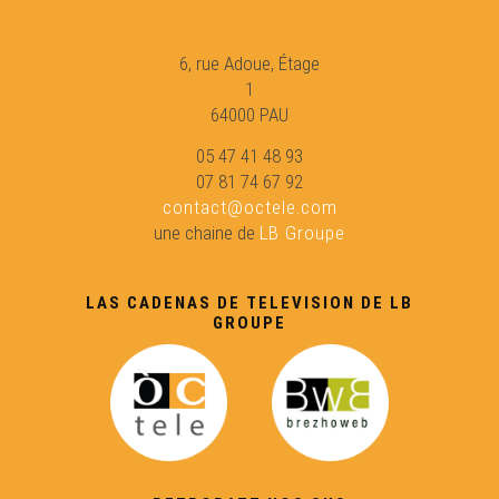
Ligats - Guilhem Boucher
6, rue Adoue, Étage
Ligats - Denis Salles
1
64000 PAU
Ligats - Amy CROS
05 47 41 48 93
07 81 74 67 92
contact@octele.com
Ligats - Jean-Marie CAUNET
une chaine de
LB Groupe
Ligats - Nicolas PEUCH
LAS CADENAS DE TELEVISION DE LB
GROUPE
Ligats - Magali UROZ
Ligats - Yves Boissières