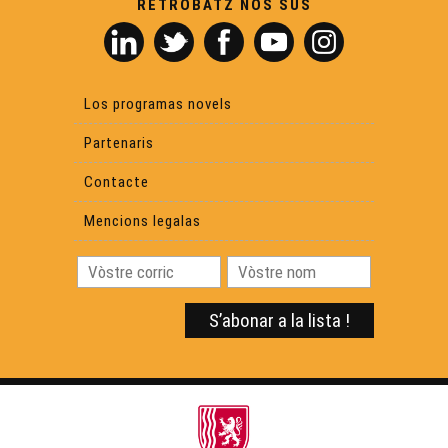
RETROBATZ NOS SUS
Ligats - Maud Séguier
Ligats - Renaud Savy
Los programas novels
Partenaris
Contacte
Mencions legalas