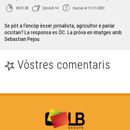
Ligats - Pierre Vidal
00:01:28
Episòdi 14
Duscas al 11/11/2031
Ligats - Sébastien Péjou
Se pòt a l'encòp èsser jornalista, agricultor e parlar
occitan? La responsa es ÒC. La pròva en imatges amb
Sebastian Pejou
Ligats - Giraud Delbès
Ligats - Adrien Villeneuve
Vòstres comentaris
Ligats - Marion Laignelet
Ligats - Pauline Kamakine
Ligats - Sylvan Chabaud