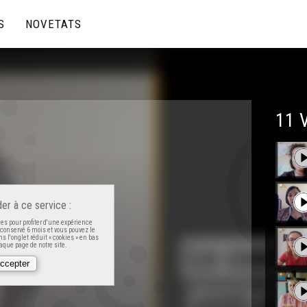
S
NOVETATS
11 
er à ce service :
es pour profiter d'une expérience
t conservé 6 mois et vous pouvez le
s l'onglet réduit « cookies » en bas
que page de notre site.