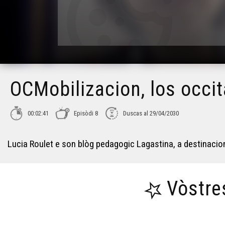
OCMobilizacion, los occi
00:02:41
Episòdi 8
Duscas al 29/04/2030
Lucia Roulet e son blòg pedagogic Lagastina, a destinacio
Vòstre