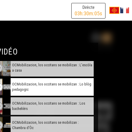
Dirècte
OCMobilizacion, los occitans se mobilizan :
03
h:
30
m:
05
s
L'escrabble
OCMobilizacion, los occitans se mobilizan : L'OPLO
OCMobilizacion, los occitans se mobilizan : La
VIDÉO
consulta medicau
OCMobilizacion, los occitans se mobilizan : L'escòla
a casa
OCMobilizacion, los occitans se mobilizan : Lo blòg
pedagogic
OCMobilizacion, los occitans se mobilizan : Los
bachelièrs
OCMobilizacion, los occitans se mobilizan :
Chambra d'Òc