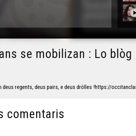
tans se mobilizan : Lo blò
n deus regents, deus pairs, e deus dròlles !https://occitanc
s comentaris