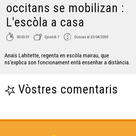
occitans se mobilizan :
L'escòla a casa
00:03:01
Episòdi 7
Duscas al 23/04/2030
Anaïs Lahitette, regenta en escòla mairau, que
ns'explica son foncionament entà ensenhar a distància.
Vòstres comentaris