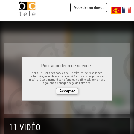
Acceder au direct
OCMobilizacion, los occitans se mobilizan : La societat
"Adishatz"
OCMobilizacion, los occitans se mobilizan : Lo CFPÒC
Novèla-Aquitània
OCMobilizacion, los occitans se mobilizan : Los
Pour accéder à ce service :
bohaires
Nous utilisons des cookies pour profiter d'une expérience
optimisée, votre choix est conservé 6 mois et vous pouvez le
modifier à tout moment dans l'onglet réduit « cookies » en bas
à gauche de chaque page de notre site.
OCMobilizacion, los occitans se mobilizan : L'escrabble
OCMobilizacion, los occitans se mobilizan : L'OPLO
OCMobilizacion, los occitans se mobilizan : La consulta
11 VIDÉO
medicau