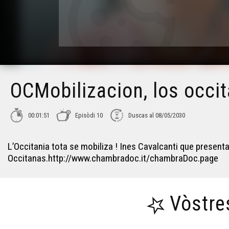
OCMobilizacion, los occi
00:01:51
Episòdi 10
Duscas al 08/05/2030
L’Occitania tota se mobiliza ! Ines Cavalcanti que present
Occitanas.http://www.chambradoc.it/chambraDoc.page
Vòstre