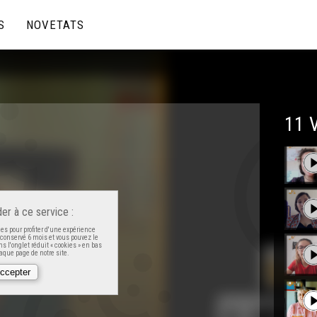
S
NOVETATS
11 
er à ce service :
es pour profiter d'une expérience
t conservé 6 mois et vous pouvez le
s l'onglet réduit « cookies » en bas
que page de notre site.