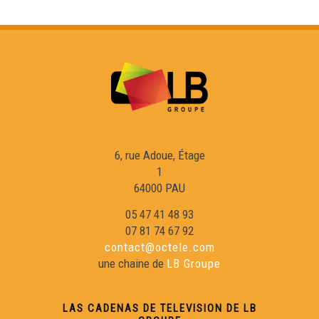
ÒC Kay - La piperada
ÒC Kay - Lo pastèr de Fred
ÒC Kay - Lo milhasson
6, rue Adoue, Étage
1
ÒC Kay - La bergereta
64000 PAU
05 47 41 48 93
07 81 74 67 92
ÒC Kay - La salada de cueishas de poret
contact@octele.com
une chaine de
LB Groupe
ÒC Kay - Lo salicòrn
LAS CADENAS DE TELEVISION DE LB