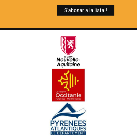
OC Kay - La sanqueta
ÒC Kay - Lo pastís borit
OC Kay - L'axoa
OC Kay - La cruchada
ÒC Kay - Los pescajons
ÒC Kay - La trueita gravlax
OC Kay - Lo còth de guit farcit