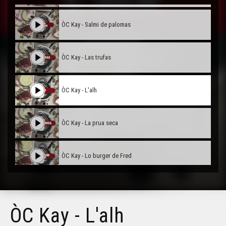
ÒC Kay - Salmi de palomas
ÒC Kay - Las trufas
ÒC Kay - L'alh
ÒC Kay - La prua seca
ÒC Kay - Lo burger de Fred
OC Kay - La còca basca
ÒC Kay - L'alh
ÒC Kay - L'andolha