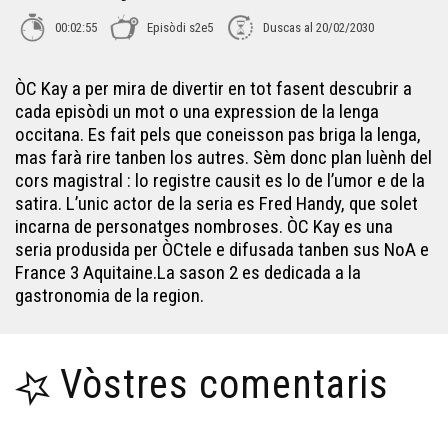
00:02:55
Episòdi s2e5
Duscas al 20/02/2030
OC Kay - Lo canelat
ÒC Kay a per mira de divertir en tot fasent descubrir a
cada episòdi un mot o una expression de la lenga
ÒC Kay - Lo magret
occitana. Es fait pels que coneisson pas briga la lenga,
mas farà rire tanben los autres. Sèm donc plan luènh del
cors magistral : lo registre causit es lo de l’umor e de la
ÒC Kay - Lo hitge gras
satira. L’unic actor de la seria es Fred Handy, que solet
incarna de personatges nombroses. ÒC Kay es una
seria produsida per ÒCtele e difusada tanben sus NoA e
ÒC Kay - La brejauda
France 3 Aquitaine.La sason 2 es dedicada a la
gastronomia de la region.
ÒC Kay - T'ÒC Chef
Vòstres comentaris
ÒC Kay - La vasadesa
ÒC Kay - La saussa bearnesa