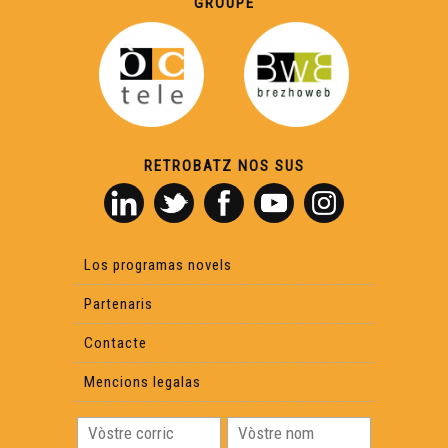
GROUPE
ÒC Kay - La sopa de melon
ÒC Kay - La garia borida
ÒC Kay - La còca-hava de Peirigòrd
RETROBATZ NOS SUS
ÒC Kay - La salada gascona
Los programas novels
ÒC Kay - Lo cibet de sanglar
Partenaris
ÒC Kay - La fricassada d'escargòlhs
Contacte
Mencions legalas
ÒC Kay - Las aurelhetas