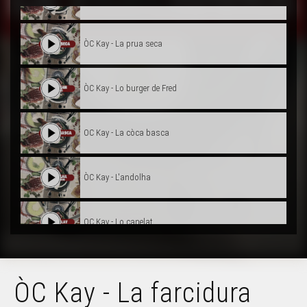
ÒC Kay - La prua seca
ÒC Kay - Lo burger de Fred
OC Kay - La còca basca
ÒC Kay - L'andolha
OC Kay - Lo canelat
ÒC Kay - Lo magret
ÒC Kay - La farcidura