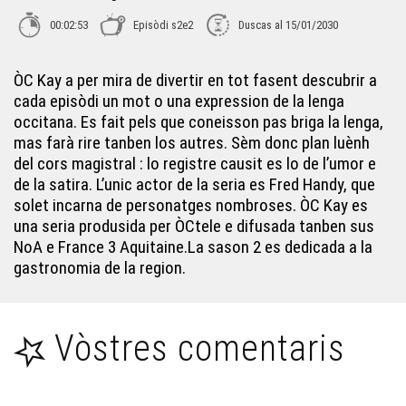
ÒC Kay - Lo hitge gras
00:02:53
Episòdi s2e2
Duscas al 15/01/2030
ÒC Kay - La brejauda
ÒC Kay a per mira de divertir en tot fasent descubrir a
cada episòdi un mot o una expression de la lenga
occitana. Es fait pels que coneisson pas briga la lenga,
ÒC Kay - T'ÒC Chef
mas farà rire tanben los autres. Sèm donc plan luènh
del cors magistral : lo registre causit es lo de l’umor e
de la satira. L’unic actor de la seria es Fred Handy, que
ÒC Kay - La vasadesa
solet incarna de personatges nombroses. ÒC Kay es
una seria produsida per ÒCtele e difusada tanben sus
ÒC Kay - La saussa bearnesa
NoA e France 3 Aquitaine.La sason 2 es dedicada a la
gastronomia de la region.
ÒC Kay - La piperada
Vòstres comentaris
ÒC Kay - Lo pastèr de Fred