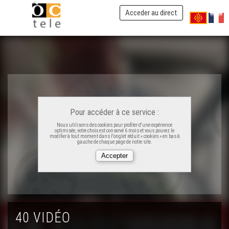
Acceder au direct
ÒC Kay - La garbura
Pour accéder à ce service :
Nous utilisons des cookies pour profiter d'une expérience
ÒC Kay - La farcidura
optimisée, votre choix est conservé 6 mois et vous pouvez le
modifier à tout moment dans l'onglet réduit « cookies » en bas à
gauche de chaque page de notre site.
ÒC Kay - Salmi de palomas
ÒC Kay - Las trufas
40 VIDÉO
ÒC Kay - L'alh