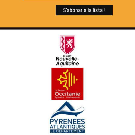
OC Kay - La cruchada
ÒC Kay - Los pescajons
ÒC Kay - La trueita gravlax
OC Kay - Lo còth de guit farcit
ÒC Kay - La moleta de cèps
OC Kay - Lo crumble
OC Kay - Lo fondut de cruèsa