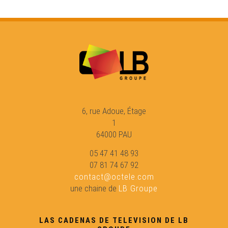
ÒC Kay - Lo milhasson
ÒC Kay - La bergereta
ÒC Kay - La salada de cueishas de poret
ÒC Kay - Lo salicòrn
6, rue Adoue, Étage
1
64000 PAU
ÒC Kay - La sopa de melon
05 47 41 48 93
07 81 74 67 92
ÒC Kay - La garia borida
contact@octele.com
une chaine de
LB Groupe
ÒC Kay - La còca-hava de Peirigòrd
LAS CADENAS DE TELEVISION DE LB