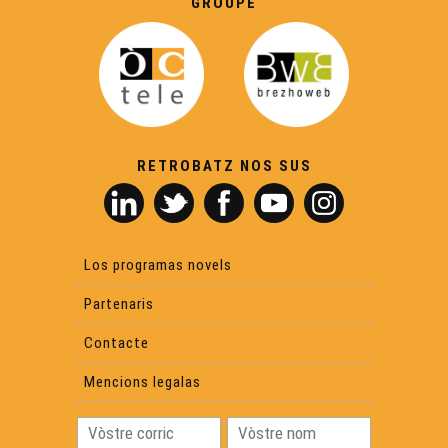
GROUPE
ÒC Kay - La salada gascona
ÒC Kay - Lo cibet de sanglar
ÒC Kay - La fricassada d'escargòlhs
RETROBATZ NOS SUS
ÒC Kay - Las aurelhetas
Los programas novels
OC Kay - La sanqueta
Partenaris
Contacte
ÒC Kay - Lo pastís borit
Mencions legalas
OC Kay - L'axoa