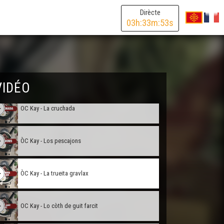
OC Kay - La sanqueta
Dirècte
03
h:
33
m:
53
s
ÒC Kay - Lo pastís borit
OC Kay - L'axoa
VIDÉO
OC Kay - La cruchada
ÒC Kay - Los pescajons
ÒC Kay - La trueita gravlax
OC Kay - Lo còth de guit farcit