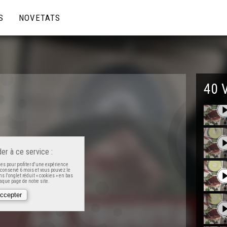
S
NOVETATS
40 
er à ce service :
es pour profiter d'une expérience
t conservé 6 mois et vous pouvez le
s l'onglet réduit « cookies » en bas
que page de notre site.