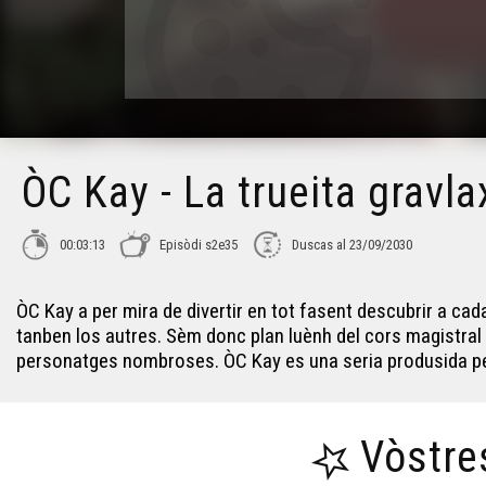
ÒC Kay - La trueita gravla
00:03:13
Episòdi s2e35
Duscas al 23/09/2030
ÒC Kay a per mira de divertir en tot fasent descubrir a cad
tanben los autres. Sèm donc plan luènh del cors magistral : 
personatges nombroses. ÒC Kay es una seria produsida per
Vòstre