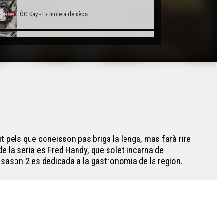
ÒC Kay - La moleta de cèps
OC Kay - Lo crumble
OC Kay - Lo fondut de cruèsa
ÒC KAY - L'episòdi de Fred
it pels que coneisson pas briga la lenga, mas farà rire
 de la seria es Fred Handy, que solet incarna de
sason 2 es dedicada a la gastronomia de la region.