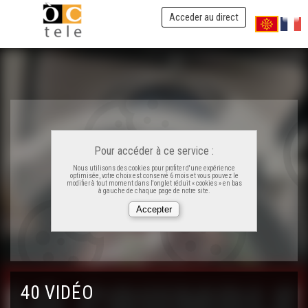
Acceder au direct
ÒC Kay - Las aurelhetas
OC Kay - La sanqueta
ÒC Kay - Lo pastís borit
Pour accéder à ce service :
OC Kay - L'axoa
Nous utilisons des cookies pour profiter d'une expérience
optimisée, votre choix est conservé 6 mois et vous pouvez le
modifier à tout moment dans l'onglet réduit « cookies » en bas
à gauche de chaque page de notre site.
OC Kay - La cruchada
ÒC Kay - Los pescajons
ÒC Kay - La trueita gravlax
40 VIDÉO