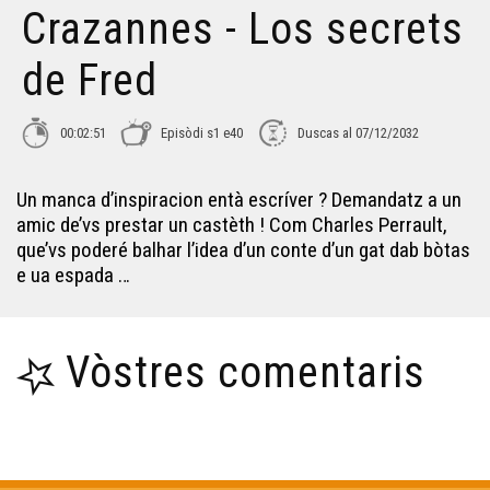
Crazannes - Los secrets
Maquinas de véder
de Fred
Los viatges espacio-temporaus
00:02:51
Episòdi s1 e40
Duscas al 07/12/2032
Lo fautulh deu Diable - Los secrets de Fred
Un manca d’inspiracion entà escríver ? Demandatz a un
amic de’vs prestar un castèth ! Com Charles Perrault,
Las pèiras Jaumatras - Los secrets de Fred
que’vs poderé balhar l’idea d’un conte d’un gat dab bòtas
e ua espada …
Los secrets deu chasteu Chervic - Los Secrets de Fred
Vòstres comentaris
Lo Leberon - Los Secrets de Fred
La lantèrna de Sarlat - Los secrets de Fred