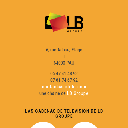
Colonjas - Los secrets de Fred
Lo còp de Jarnac - Los secrets de Fred
L’Istòria deus Rosiers Daus Gletons - Los Secrets de
Fred
6, rue Adoue, Étage
1
64000 PAU
Lo Gabinet de las curiositas - Los Secrets de Fred
05 47 41 48 93
07 81 74 67 92
Lo Castèth de Crazannes - Los secrets de Fred
contact@octele.com
une chaine de
LB Groupe
LAS CADENAS DE TELEVISION DE LB
GROUPE