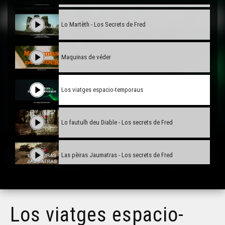
Lo Martèth - Los Secrets de Fred
Maquinas de véder
Los viatges espacio-temporaus
Lo fautulh deu Diable - Los secrets de Fred
Las pèiras Jaumatras - Los secrets de Fred
Los secrets deu chasteu Chervic - Los Secrets de Fred
Los viatges espacio-
Lo Leberon - Los Secrets de Fred