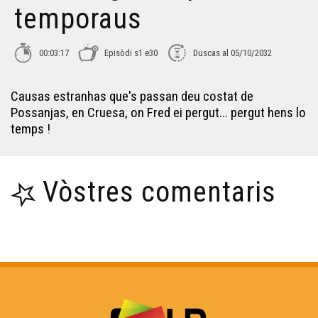
temporaus
La lantèrna de Sarlat - Los secrets de Fred
00:03:17
Episòdi s1 e30
Duscas al 05/10/2032
Colonjas - Los secrets de Fred
Causas estranhas que's passan deu costat de
Possanjas, en Cruesa, on Fred ei pergut... pergut hens lo
temps !
Lo còp de Jarnac - Los secrets de Fred
L’Istòria deus Rosiers Daus Gletons - Los Secrets de
Vòstres comentaris
Fred
Lo Gabinet de las curiositas - Los Secrets de Fred
Lo Castèth de Crazannes - Los secrets de Fred