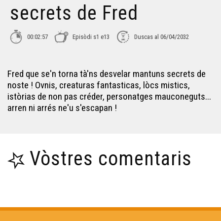
secrets de Fred
L'academia deus mensongèrs - Los secrets de Fred
00:02:57
Episòdi s1 e13
Duscas al 06/04/2032
Los Secrets de Fred - Lo Far de Tol Senta Crotz
Fred que se'n torna tà'ns desvelar mantuns secrets de
noste ! Ovnis, creaturas fantasticas, lòcs mistics,
The Artist - Los secrets de Fred
istòrias de non pas créder, personatges mauconeguts...
arren ni arrés ne'u s'escapan !
Los Mistèris de Brantòsme - Los Secrets de Fred
Vòstres comentaris
Lo Martèth - Los Secrets de Fred
Maquinas de véder