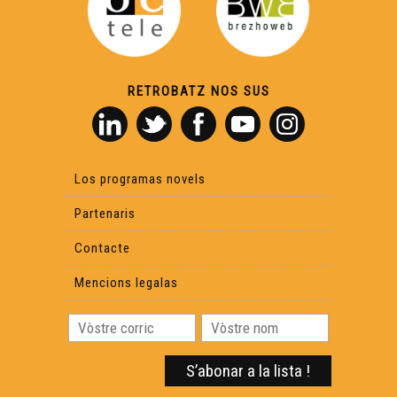
Lo còp de Jarnac - Los secrets de Fred
L’Istòria deus Rosiers Daus Gletons - Los Secrets de
Fred
RETROBATZ NOS SUS
Lo Gabinet de las curiositas - Los Secrets de Fred
Los programas novels
Lo Castèth de Crazannes - Los secrets de Fred
Partenaris
Contacte
Mencions legalas