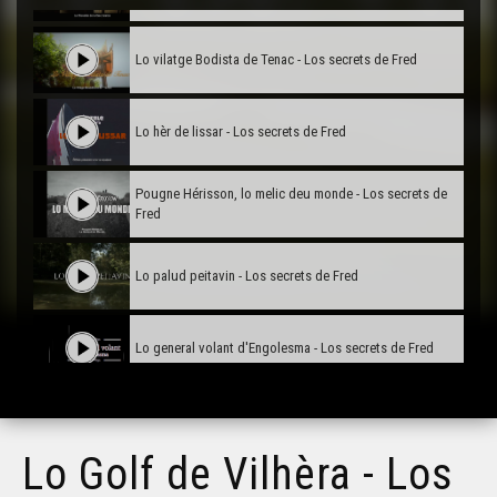
Lo vilatge Bodista de Tenac - Los secrets de Fred
Lo hèr de lissar - Los secrets de Fred
Pougne Hérisson, lo melic deu monde - Los secrets de
Fred
Lo palud peitavin - Los secrets de Fred
Lo general volant d'Engolesma - Los secrets de Fred
La comtessa e lo son vesin coquinàs - Los secrets de
Fred
Lo Golf de Vilhèra - Los
Lo molin fortificat - Los secrets de Fred