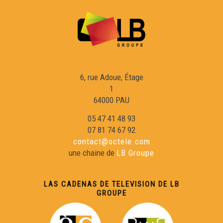
Los viatges espacio-temporaus
Lo fautulh deu Diable - Los secrets de Fred
Las pèiras Jaumatras - Los secrets de Fred
6, rue Adoue, Étage
1
Los secrets deu chasteu Chervic - Los Secrets de Fred
64000 PAU
05 47 41 48 93
07 81 74 67 92
Lo Leberon - Los Secrets de Fred
contact@octele.com
une chaine de
LB Groupe
La lantèrna de Sarlat - Los secrets de Fred
LAS CADENAS DE TELEVISION DE LB
GROUPE
Colonjas - Los secrets de Fred