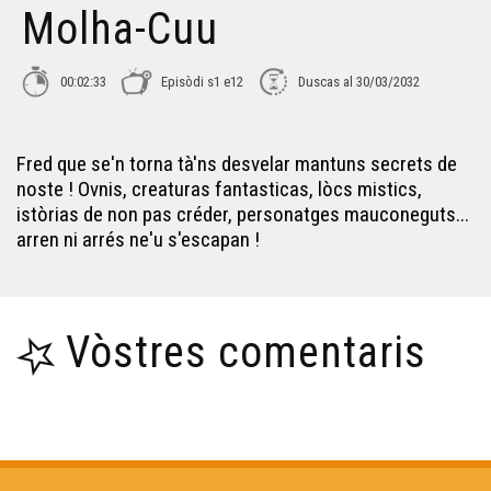
Molha-Cuu
Pougne Hérisson, lo melic deu monde - Los secrets de
Fred
00:02:33
Episòdi s1 e12
Duscas al 30/03/2032
Lo palud peitavin - Los secrets de Fred
Fred que se'n torna tà'ns desvelar mantuns secrets de
Lo general volant d'Engolesma - Los secrets de Fred
noste ! Ovnis, creaturas fantasticas, lòcs mistics,
istòrias de non pas créder, personatges mauconeguts...
arren ni arrés ne'u s'escapan !
La comtessa e lo son vesin coquinàs - Los secrets de
Fred
Lo molin fortificat - Los secrets de Fred
Vòstres comentaris
L'academia deus mensongèrs - Los secrets de Fred
Los Secrets de Fred - Lo Far de Tol Senta Crotz