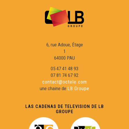
The Artist - Los secrets de Fred
Los Mistèris de Brantòsme - Los Secrets de Fred
6, rue Adoue, Étage
Lo Martèth - Los Secrets de Fred
1
64000 PAU
05 47 41 48 93
Maquinas de véder
07 81 74 67 92
contact@octele.com
Los viatges espacio-temporaus
une chaine de
LB Groupe
Lo fautulh deu Diable - Los secrets de Fred
LAS CADENAS DE TELEVISION DE LB
GROUPE
Las pèiras Jaumatras - Los secrets de Fred