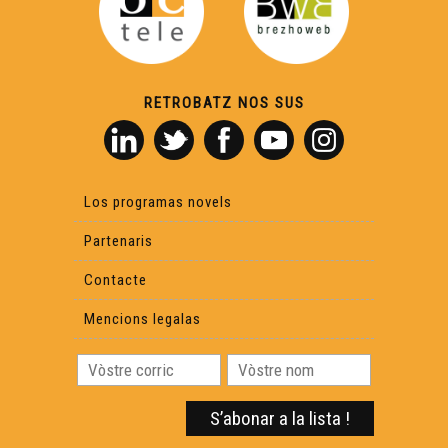
Los secrets deu chasteu Chervic - Los Secrets de Fred
RETROBATZ NOS SUS
Lo Leberon - Los Secrets de Fred
La lantèrna de Sarlat - Los secrets de Fred
Los programas novels
Partenaris
Colonjas - Los secrets de Fred
Contacte
Lo còp de Jarnac - Los secrets de Fred
Mencions legalas
L’Istòria deus Rosiers Daus Gletons - Los Secrets de
Fred
Lo Gabinet de las curiositas - Los Secrets de Fred