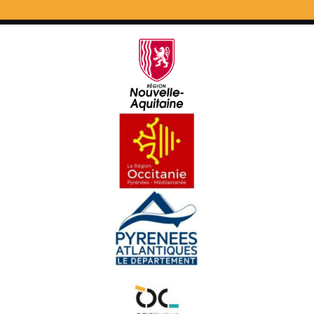
Lo Castèth de Crazannes - Los secrets de Fred