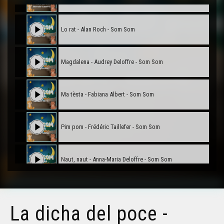
Som
Lo rat - Alan Roch - Som Som
Magdalena - Audrey Deloffre - Som Som
Ma tèsta - Fabiana Albert - Som Som
Pim pom - Frédéric Taillefer - Som Som
Naut, naut - Anna-Maria Deloffre - Som Som
Maria, Lalia - Audrey Deloffre - Som Som
La dicha del poce -