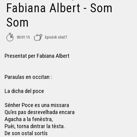
Las aucas - Fabiana Albert - Som Som
Fabiana Albert - Som
Som
Lo girafon - Frédéric Taillefer - Som Som
00:01:15
Episòdi s3e27
Lo milapatas - Alan Roch - Som Som
Presentat per Fabiana Albert
Nen nen, petiton - Audrey Deloffre - Som Som
Paraulas en occitan :
La dicha del poce
Sénher Poce es una missara
Qu’es pas desrevelhada encara
Agacha a la fenèstra,
Puèi, torna dintrar la tèsta.
De son ostal sortís