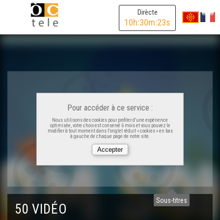
Dirècte
10
h:
30
m:
23
s
Lo torn de la maison - Manon Réchou - Som Som
Un pauc de lait - Audrey Deloffre - Som Som
Tà las dentinas - Miquèu Baris - Som Som
Pour accéder à ce service :
Nous utilisons des cookies pour profiter d'une expérience
La mirgueta - Fabiana Albert - Som Som
optimisée, votre choix est conservé 6 mois et vous pouvez le
modifier à tout moment dans l'onglet réduit « cookies » en bas
à gauche de chaque page de notre site.
Per aquera carrereta - Manon Réchou - Som Som
La cadiereta - Frédéric Taillefer - Som Som
Sous-titres
50 VIDÉO
Las palomas - Marie-Laure Durrosier-Lasserre - Som