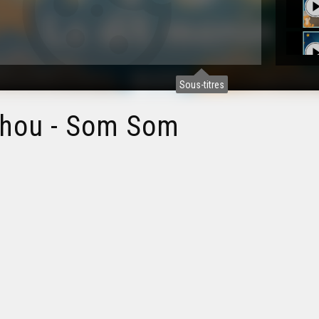
Sous-titres
chou - Som Som