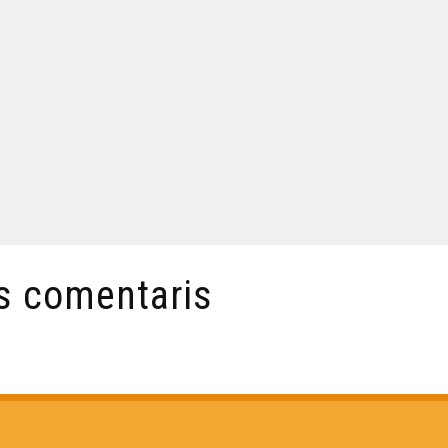
s comentaris